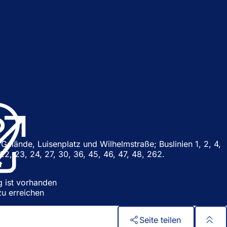
(
Ö
f
f
n
Gelände, Luisenplatz und Wilhelmstraße; Buslinien 1, 2, 4,
e
, 22, 23, 24, 27, 30, 36, 45, 46, 47, 48, 262.
t
t
i
n
g ist vorhanden
e
zu erreichen
i
n
e
Seite teilen