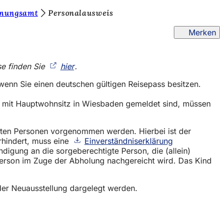
nungsamt
Personalausweis
Merken
se finden Sie
hier
(Öffnet
.
in
, wenn Sie einen deutschen gültigen Reisepass besitzen.
einem
neuen
ht mit Hauptwohnsitz in Wiesbaden gemeldet sind, müssen
Tab)
gten Personen vorgenommen werden. Hierbei ist der
rhindert, muss eine
Einverständniserklärung
digung an die sorgeberechtigte Person, die (allein)
 Person im Zuge der Abholung nachgereicht wird. Das Kind
 der Neuausstellung dargelegt werden.