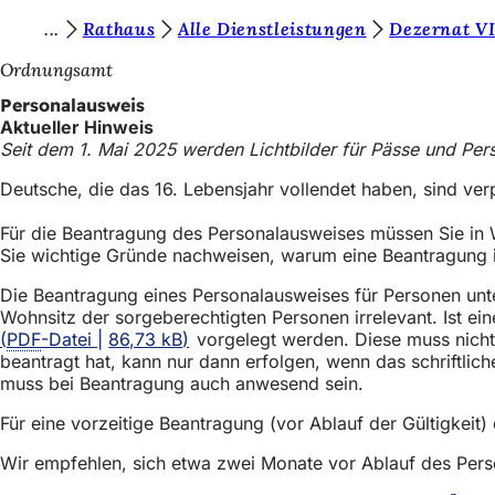
S
Rathaus
Alle Dienstleistungen
Dezernat VI
Inhalt anspringen
i
Ordnungsamt
e
Personalausweis
Aktueller Hinweis
b
Seit dem 1. Mai 2025 werden Lichtbilder für Pässe und Perso
e
Deutsche, die das 16. Lebensjahr vollendet haben, sind verp
f
Für die Beantragung des Personalausweises müssen Sie in 
i
Sie wichtige Gründe nachweisen, warum eine Beantragung
n
Die Beantragung eines Personalausweises für Personen unt
d
Wohnsitz der sorgeberechtigten Personen irrelevant. Ist e
e
PDF
-Datei
86,73 kB
vorgelegt werden. Diese muss nicht 
beantragt hat, kann nur dann erfolgen, wenn das schriftli
n
muss bei Beantragung auch anwesend sein.
s
Für eine vorzeitige Beantragung (vor Ablauf der Gültigkeit
i
Wir empfehlen, sich etwa zwei Monate vor Ablauf des Pe
c