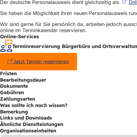
Der deutsche Personalausweis dient gleichzeitig als
Onl
h
Sie haben die Möglichkeit Ihren neuen Personalausweis ru
h
i
Wir sind gerne für Sie persönlich da, arbeiten jedoch aus
online im Terminkalender reservieren.
e
Online-Services
r
Terminreservierung Bürgerbüro und Ortsverwaltu
:
Jetzt Termin reservieren
(Öffnet
in
Fristen
einem
Bearbeitungsdauer
neuen
Tab)
Dokumente
Gebühren
Zahlungsarten
Was sollte ich noch wissen?
Bemerkung
Links und Downloads
Ähnliche Dienstleistungen
Organisationseinheiten