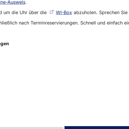
ine-Ausweis
(Öffnet
.
in
nd um die Uhr über die
WI-Box
(Öffnet
abzuholen. Sprechen Sie 
einem
in
neuen
schließlich nach Terminreservierungen. Schnell und einfach
einem
Tab)
neuen
Tab)
ngen