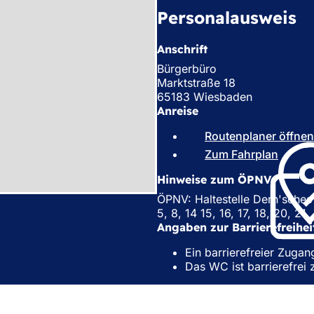
Personalausweis
Anschrift
Bürgerbüro
Marktstraße 18
65183 Wiesbaden
Anreise
Routenplaner öffnen
Zum Fahrplan
(
Ö
Hinweise zum ÖPNV
f
f
ÖPNV: Haltestelle Dern'sches 
n
5, 8, 14 15, 16, 17, 18, 20, 21
e
Angaben zur Barrierefreihei
t
Ein barrierefreier Zugan
i
Das WC ist barrierefrei 
n
e
i
n