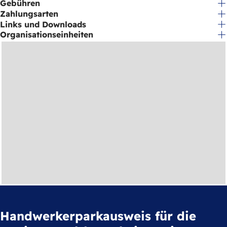
Gebühren
h
Zahlungsarten
h
Links und Downloads
Organisationseinheiten
i
e
r
:
Handwerkerparkausweis für die