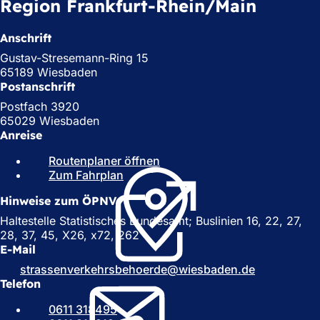
Region Frankfurt-Rhein/Main
Anschrift
Gustav-Stresemann-Ring 15
65189 Wiesbaden
Postanschrift
Postfach 3920
65029 Wiesbaden
Anreise
Routenplaner öffnen
(
Zum Fahrplan
(
Ö
Ö
f
Hinweise zum ÖPNV
f
f
f
n
Haltestelle Statistisches Bundesamt; Buslinien 16, 22, 27,
n
e
28, 37, 45, X26, x72, 262
e
t
E-Mail
t
i
strassenverkehrsbehoerde
wiesbaden
de
i
n
Telefon
n
e
e
i
0611 318495
i
n