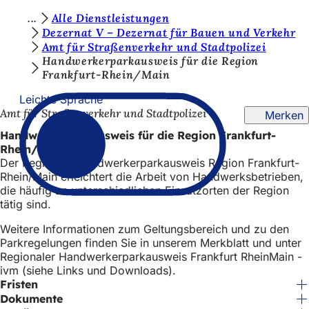
S
Alle Dienstleistungen
Inhalt anspringen
Dezernat V – Dezernat für Bauen und Verkehr
i
Amt für Straßenverkehr und Stadtpolizei
e
Handwerkerparkausweis für die Region
Frankfurt-Rhein/Main
b
Leichte Sprache
e
Amt für Straßenverkehr und Stadtpolizei
Merken
f
Handwerkerparkausweis für die Region Frankfurt-
i
Rhein/Main
Der Regionale Handwerkerparkausweis Region Frankfurt-
n
Rhein/Main erleichtert die Arbeit von Handwerksbetrieben,
d
die häufig an unterschiedlichen Einsatzorten der Region
tätig sind.
e
Weitere Informationen zum Geltungsbereich und zu den
n
Parkregelungen finden Sie in unserem Merkblatt und unter
s
Regionaler Handwerkerparkausweis Frankfurt RheinMain -
ivm (siehe Links und Downloads).
i
Fristen
c
Dokumente