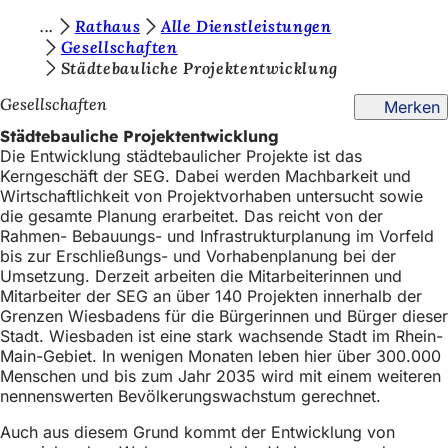
S
Rathaus
Alle Dienstleistungen
Inhalt anspringen
Gesellschaften
i
Städtebauliche Projektentwicklung
e
Gesellschaften
Merken
b
Städtebauliche Projektentwicklung
e
Die Entwicklung städtebaulicher Projekte ist das
Kerngeschäft der SEG. Dabei werden Machbarkeit und
f
Wirtschaftlichkeit von Projektvorhaben untersucht sowie
i
die gesamte Planung erarbeitet. Das reicht von der
Rahmen- Bebauungs- und Infrastrukturplanung im Vorfeld
n
bis zur Erschließungs- und Vorhabenplanung bei der
d
Umsetzung. Derzeit arbeiten die Mitarbeiterinnen und
Mitarbeiter der SEG an über 140 Projekten innerhalb der
e
Grenzen Wiesbadens für die Bürgerinnen und Bürger dieser
n
Stadt. Wiesbaden ist eine stark wachsende Stadt im Rhein-
Main-Gebiet. In wenigen Monaten leben hier über 300.000
s
Menschen und bis zum Jahr 2035 wird mit einem weiteren
nennenswerten Bevölkerungswachstum gerechnet.
i
c
Auch aus diesem Grund kommt der Entwicklung von