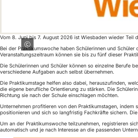
h
h
i
e
Vom 8. Juni bis 7. August 2026 ist Wiesbaden wieder Teil
r
Bei der Praktikumswoche haben Schülerinnen und Schüler d
:
Veranstaltungszeitraum können sie bis zu fünf dieser Prakt
Die Schülerinnen und Schüler können so einzelne Berufe b
verschiedene Aufgaben auch selbst übernehmen.
Die Praktikumstage helfen also dabei, herauszufinden, wel
die eigene berufliche Orientierung zu stärken. Die Schüler
Richtung sie nach der Schule einschlagen möchten.
Unternehmen profitieren von den Praktikumstagen, indem si
positionieren und sich so langfristig Fachkräfte sichern. 
Um an der Praktikumswoche teilzunehmen, registrieren sich
automatisch und je nach Interesse an die passenden Unterne