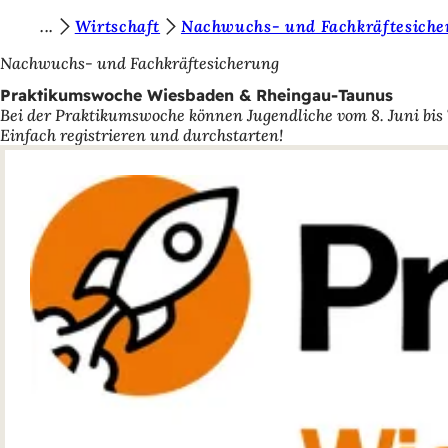
S
Wirtschaft
Nachwuchs- und Fachkräftesiche
Inhalt anspringen
i
Nachwuchs- und Fachkräftesicherung
e
Praktikumswoche Wiesbaden & Rheingau-Taunus
Bei der Praktikumswoche können Jugendliche vom 8. Juni bis
b
Einfach registrieren und durchstarten!
e
f
i
n
d
e
n
s
i
c