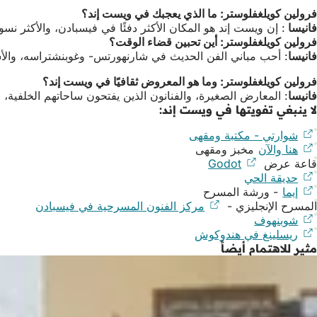
فرولين كويلغفلوستر: ما الذي يعجبك في ويست إند؟
فانيسا
: إن ويست إند هو المكان الأكثر دفئًا في فيسبادن، والأكثر نسوي
فرولين كويلغفلوستر: أين تحبين قضاء الوقت؟
فانيسا
: أحب مباني الفن الحديث في شارنهورتس- وغوبنشتراسه، والأشجار، ووادي ويلريتس. مخبز ومقهى "hier & jetzt"، ومساحات ال
فرولين كويلغفلوستر: وما هو المعروض ثقافيًا في ويست إند؟
فانيسا
: المعارض الصغيرة، والفنانون الذين يفتحون ساحاتهم الخلفية،
لا ينبغي تفويتها في ويست إند:
شوارتي - مكتبة ومقهى
(يفتح
هنا والآن
(يفتح
مخبز ومقهى
في
قاعة عرض
في
Godot
(يفتح
علامة
حديقة الحي
علامة
(يفتح
في
تبويب
إيما
(يفتح
تبويب
في
- ورشة المسرح
علامة
جديدة)
في
جديدة)
المسرح الإنجليزي -
علامة
تبويب
مركز الفنون المسرحية في فيسبادن
(يفتح
علامة
شوبنهوف
(يفتح
تبويب
جديدة)
في
تبويب
في
جديدة)
ريسلينغ في هندوكوش
(يفتح
علامة
جديدة)
علامة
مثير للاهتمام أيضاً
في
تبويب
تبويب
علامة
جديدة)
جديدة)
تبويب
جديدة)