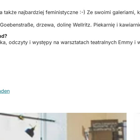
 także najbardziej feministyczne :-) Ze swoimi galeriami, 
oebenstraße, drzewa, dolinę Wellritz. Piekarnię i kawiarnię
nd?
ka, odczyty i występy na warsztatach teatralnych Emmy i 
aden
(Otwiera
się
w
nowej
karcie)