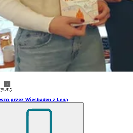
tywny
eszo przez Wiesbaden z Leną
Pamiętaj