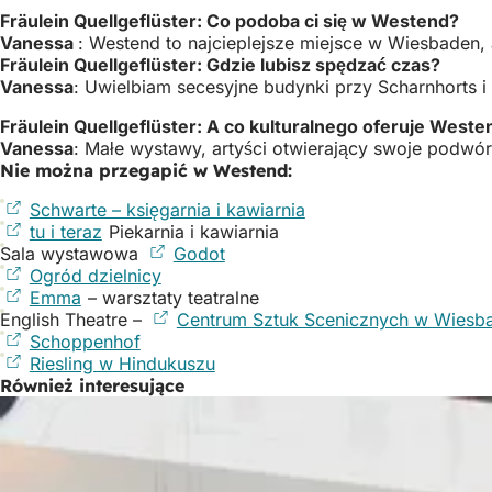
Fräulein Quellgeflüster: Co podoba ci się w Westend?
Vanessa
: Westend to najcieplejsze miejsce w Wiesbaden, a
Fräulein Quellgeflüster: Gdzie lubisz spędzać czas?
Vanessa
: Uwielbiam secesyjne budynki przy Scharnhorts i G
Fräulein Quellgeflüster: A co kulturalnego oferuje Weste
Vanessa
: Małe wystawy, artyści otwierający swoje podwór
Nie można przegapić w Westend:
Schwarte – księgarnia i kawiarnia
(Otwiera
tu i teraz
(Otwiera
Piekarnia i kawiarnia
się
Sala wystawowa
się
Godot
(Otwiera
w
Ogród dzielnicy
w
(Otwiera
się
nowej
Emma
(Otwiera
– warsztaty teatralne
nowej
się
w
karcie)
English Theatre –
się
karcie)
w
Centrum Sztuk Scenicznych w Wiesb
nowej
Schoppenhof
w
(Otwiera
nowej
karcie)
Riesling w Hindukuszu
nowej
się
karcie)
(Otwiera
Również interesujące
karcie)
w
się
nowej
w
karcie)
nowej
karcie)