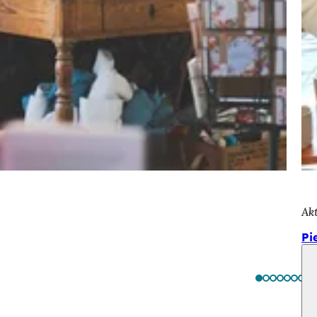
Ak
Pi