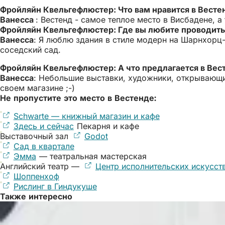
Фройляйн Квельгефлюстер: Что вам нравится в Весте
Ванесса
: Вестенд - самое теплое место в Висбадене, 
Фройляйн Квельгефлюстер: Где вы любите проводить
Ванесса
: Я люблю здания в стиле модерн на Шарнхорц- 
соседский сад.
Фройляйн Квельгефлюстер: А что предлагается в Вес
Ванесса
: Небольшие выставки, художники, открывающие
своем магазине ;-)
Не пропустите это место в Вестенде:
Schwarte — книжный магазин и кафе
(Открывается
Здесь и сейчас
(Открывается
Пекарня и кафе
в
Выставочный зал
в
Godot
(Открывается
новой
Сад в квартале
новой
(Открывается
в
вкладке)
Эмма
(Открывается
— театральная мастерская
вкладке)
в
новой
Английский театр —
в
новой
Центр исполнительских искусст
вкладке)
Шоппенхоф
новой
(Открывается
вкладке)
Рислинг в Гиндукуше
вкладке)
в
(Открывается
Также интересно
новой
в
вкладке)
новой
вкладке)