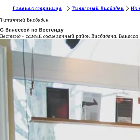
В
Главная страница
Типичный Висбаден
Из 
Перейти к содержимому
ы
Типичный Висбаден
з
С Ванессой по Вестенду
Вестенд - самый оживленный район Висбадена. Ванесса
д
е
с
ь
: