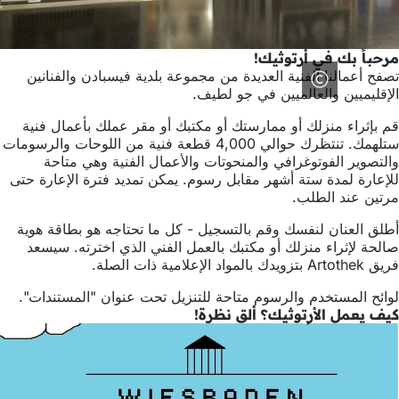
مرحباً بك في أرتوثيك!
تصفح أعمالنا الفنية العديدة من مجموعة بلدية فيسبادن والفنانين
الإقليميين والعالميين في جو لطيف.
قم بإثراء منزلك أو ممارستك أو مكتبك أو مقر عملك بأعمال فنية
ستلهمك. تنتظرك حوالي 4,000 قطعة فنية من اللوحات والرسومات
والتصوير الفوتوغرافي والمنحوتات والأعمال الفنية وهي متاحة
للإعارة لمدة ستة أشهر مقابل رسوم. يمكن تمديد فترة الإعارة حتى
مرتين عند الطلب.
أطلق العنان لنفسك وقم بالتسجيل - كل ما تحتاجه هو بطاقة هوية
صالحة لإثراء منزلك أو مكتبك بالعمل الفني الذي اخترته. سيسعد
فريق Artothek بتزويدك بالمواد الإعلامية ذات الصلة.
لوائح المستخدم والرسوم متاحة للتنزيل تحت عنوان "المستندات".
كيف يعمل الأرتوثيك؟ ألق نظرة!