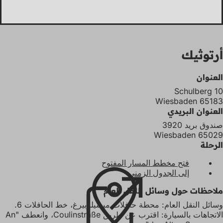
أرتوثيك
العنوان
Schulberg 10
65183 Wiesbaden
العنوان البريدي
صندوق بريد 3920
65029 Wiesbaden
الرحلة
فتح مخطط المسار المفتوح
(
إلى الجدول الزمني
(
ي
ي
ف
ملاحظات حول وسائل النقل العام
ف
ت
ت
ح
وسائل النقل العام: محطة حافلات ميشيلزبيرغ، خط الحافلات 6.
ح
ف
الاتجاهات بالسيارة: اقترب عن طريق Coulinstraße، وانعطف "An
ف
ي