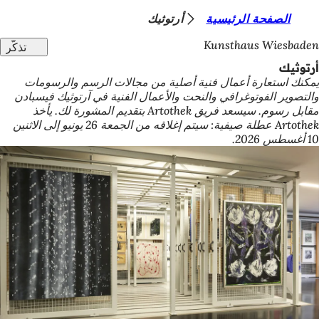
أ
الصفحة الرئيسية
أرتوثيك
الانتقال إلى المحتوى
ن
Kunsthaus Wiesbaden
تذكّر
ت
أرتوثيك
يمكنك استعارة أعمال فنية أصلية من مجالات الرسم والرسومات
ه
والتصوير الفوتوغرافي والنحت والأعمال الفنية في آرتوثيك فيسبادن
ن
مقابل رسوم. سيسعد فريق Artothek بتقديم المشورة لك. يأخذ
Artothek عطلة صيفية: سيتم إغلاقه من الجمعة 26 يونيو إلى الاثنين
ا
10 أغسطس 2026.