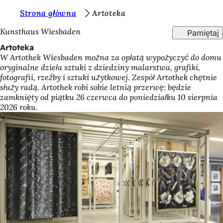
J
Strona główna
Artoteka
Przejdź do treści
e
Kunsthaus Wiesbaden
Pamiętaj
s
Artoteka
W Artothek Wiesbaden można za opłatą wypożyczyć do domu
t
oryginalne dzieła sztuki z dziedziny malarstwa, grafiki,
e
fotografii, rzeźby i sztuki użytkowej. Zespół Artothek chętnie
służy radą. Artothek robi sobie letnią przerwę: będzie
ś
zamknięty od piątku 26 czerwca do poniedziałku 10 sierpnia
t
2026 roku.
u
t
a
j
: