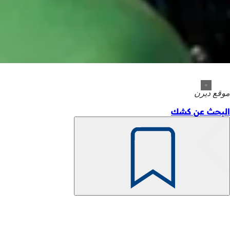
موقع ديرن
البحث عن كشك
تذكّر
منطقة
القدم