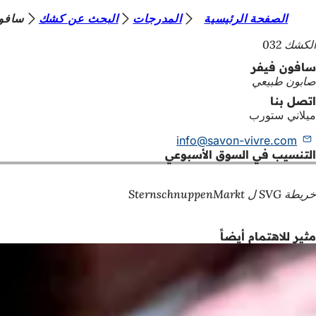
أ
الصفحة الرئيسية
المدرجات
البحث عن كشك
سافو
الانتقال إلى المحتوى
ن
الكشك 032
ت
سافون فيفر
صابون طبيعي
ه
اتصل بنا
ن
ميلاني ستورب
ا
info
savon-vivre
com
التنسيب في السوق الأسبوعي
خريطة SVG ل SternschnuppenMarkt
مثير للاهتمام أيضاً