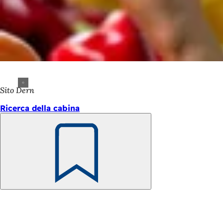
Sito Dern
Ricerca della cabina
Ricorda
Area
dei
piedi