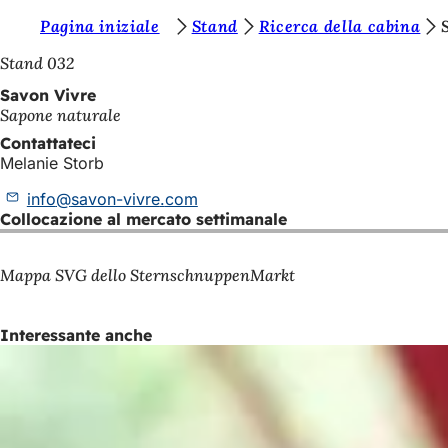
S
Pagina iniziale
Stand
Ricerca della cabina
Vai al contenuto
i
Stand 032
e
Savon Vivre
Sapone naturale
t
Contattateci
e
Melanie Storb
q
info
savon-vivre
com
u
Collocazione al mercato settimanale
i
:
Mappa SVG dello SternschnuppenMarkt
Interessante anche