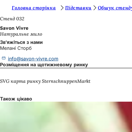
Т
Головна сторінка
Підставки
Обшук стенд
Перейти до змісту
и
Стенд 032
т
Savon Vivre
Натуральне мило
у
Зв'яжіться з нами
т
Мелані Сторб
:
info
savon-vivre
com
Розміщення на щотижневому ринку
SVG карта ринку SternschnuppenMarkt
Також цікаво