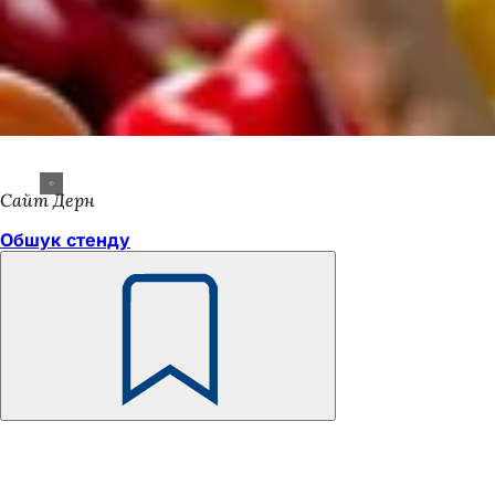
Сайт Дерн
Обшук стенду
Пам'ятайте
Зона
для
ніг