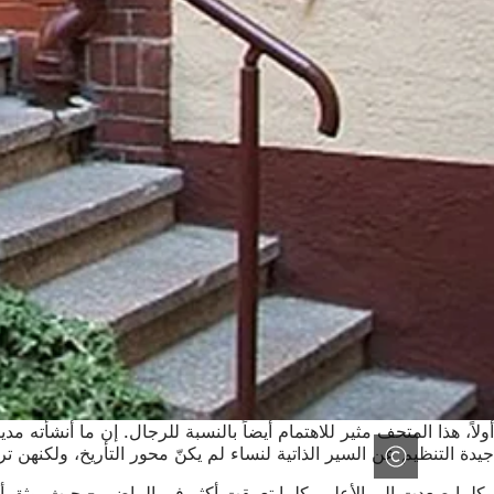
أولاً، هذا المتحف مثير للاهتمام أيضاً بالنسبة للرجال. إن ما أنشأت
جيدة التنظيم عن السير الذاتية لنساء لم يكنّ محور التأريخ، ولكنهن ترك
وكلما صعدت إلى الأعلى، كلما تعمقت أكثر في الماضي - حيث يوثق أح