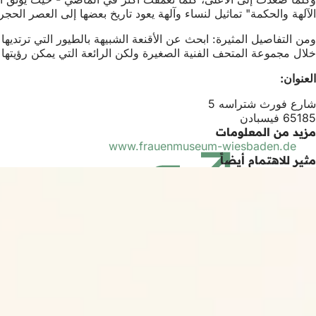
الآلهة والحكمة" تماثيل لنساء وآلهة يعود تاريخ بعضها إلى العصر الحجري. تضم المجموعة 400 نسخة مقلدة وأصلية تقدم نظرة
ومن التفاصيل المثيرة: ابحث عن الأقنعة الشبيهة بالطيور التي ترتديه
خلال مجموعة المتحف الفنية الصغيرة ولكن الرائعة التي يمكن رؤيتها
العنوان:
شارع فورث شتراسه 5
65185 فيسبادن
مزيد من المعلومات
www.frauenmuseum-wiesbaden.de
(يفتح
مثير للاهتمام أيضاً
في
علامة
تبويب
جديدة)