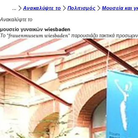
Β
Ανακαλύψτε το
Πολιτισμός
Μουσεία και γ
Μετάβαση στο περιεχόμενο
ρ
Ανακαλύψτε το
ί
μουσείο γυναικών wiesbaden
Το "frauenmuseum wiesbaden" παρουσιάζει τακτικά προσωρινές 
σ
κ
ε
σ
τ
ε
ε
δ
ώ
: