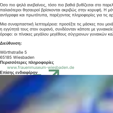
Όσο πιο ψηλά ανεβαίνεις, τόσο πιο βαθιά βυθίζεσαι στο παρελ
παλαιότεροι θησαυροί βρίσκονται ακριβώς στην κορυφή. Η μ
αντίγραφα και πρωτότυπα, παρέχοντας πληροφορίες για τις αρ
Μια συναρπαστική λεπτομέρεια: προσέξτε τις μάσκες που μοιάζο
η εγγύτητά τους στον ουρανό, συνδέονταν κάποτε με γυναικείε
όροφο: οι πίνακες μεγάλου μεγέθους σύγχρονων γυναικών κα
Διεύθυνση:
Wörthstraße 5
65185 Wiesbaden
Περισσότερες πληροφορίες
www.frauenmuseum-wiesbaden.de
(Ανοίγει
Επίσης ενδιαφέρον
σε
νέα
καρτέλα)