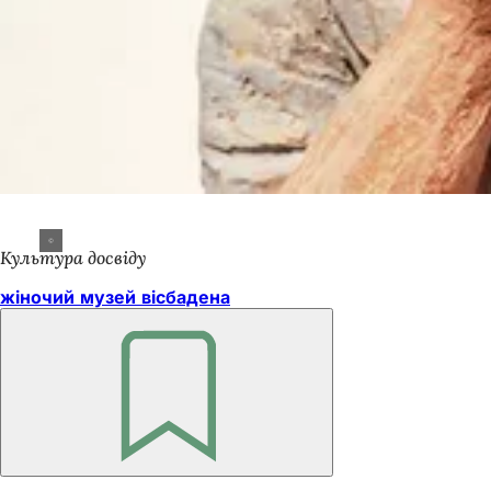
Культура досвіду
жіночий музей вісбадена
Пам'ятайте
Зона
для