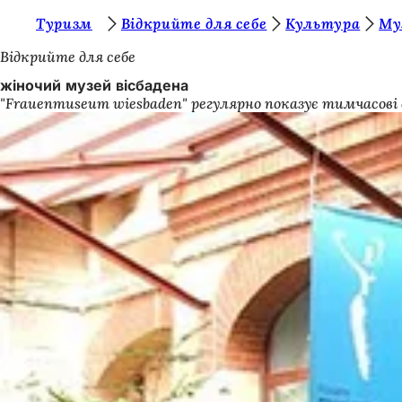
Т
Туризм
Відкрийте для себе
Культура
Му
Перейти до змісту
и
Відкрийте для себе
т
жіночий музей вісбадена
"Frauenmuseum wiesbaden" регулярно показує тимчасові в
у
т
: