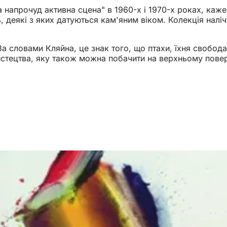
а напрочуд активна сцена" в 1960-х і 1970-х роках, каж
, деякі з яких датуються кам'яним віком. Колекція наліч
 За словами Кляйна, це знак того, що птахи, їхня свобод
стецтва, яку також можна побачити на верхньому повер