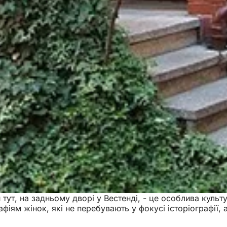
тут, на задньому дворі у Вестенді, - це особлива культ
іям жінок, які не перебувають у фокусі історіографії, 