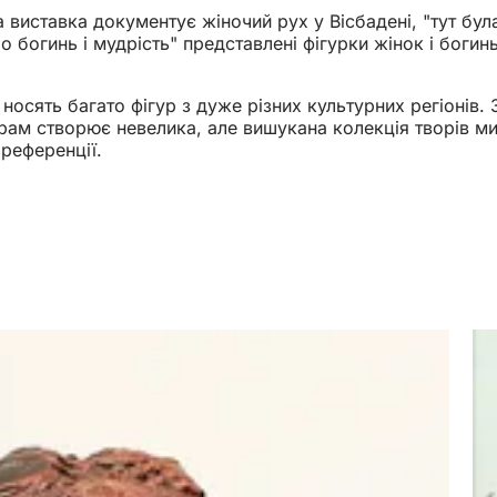
 виставка документує жіночий рух у Вісбадені, "тут бул
 богинь і мудрість" представлені фігурки жінок і богинь
і носять багато фігур з дуже різних культурних регіонів.
ам створює невелика, але вишукана колекція творів ми
референції.