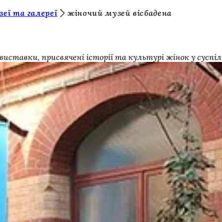
зеї та галереї
жіночий музей вісбадена
иставки, присвячені історії та культурі жінок у суспіл