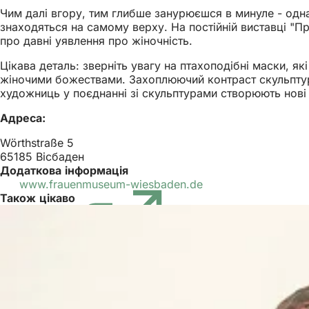
Чим далі вгору, тим глибше занурюєшся в минуле - одна
знаходяться на самому верху. На постійній виставці "Про
про давні уявлення про жіночність.
Цікава деталь: зверніть увагу на птахоподібні маски, як
жіночими божествами. Захоплюючий контраст скульптур
художниць у поєднанні зі скульптурами створюють нові 
Адреса:
Wörthstraße 5
65185 Вісбаден
Додаткова інформація
www.frauenmuseum-wiesbaden.de
(Відкривається
Також цікаво
в
новій
вкладці)