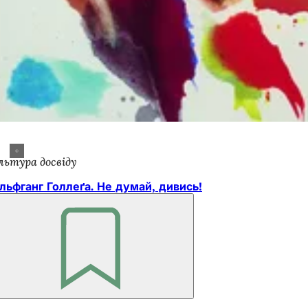
льтура досвіду
льфганг Голлеґа. Не думай, дивись!
Пам'ятайте