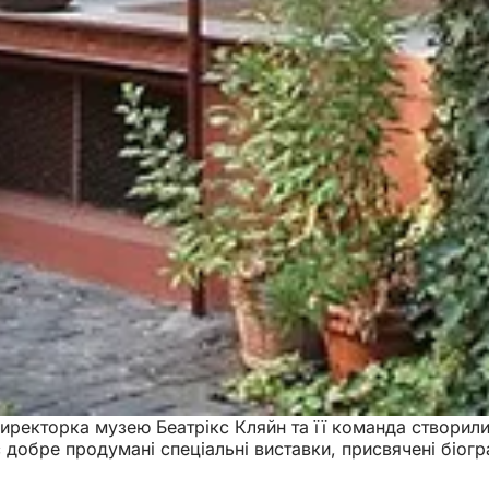
директорка музею Беатрікс Кляйн та її команда створили 
обре продумані спеціальні виставки, присвячені біограф