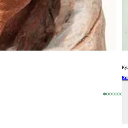
Ку
Во