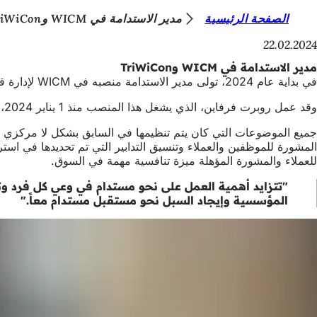
أ
الصفحة الرئيسية
مدير الاستدامة في WICM وTriWiCon
الانتقال إلى المحتوى
ن
22.02.2024
ت
مدير الاستدامة في WICM وTriWiCon
في بداية عام 2024، تولى مدير الاستدامة منصبه في WICM لإدارة قضايا الاستدامة في الشركة من الناحية الاستراتيجية والتشغيلية.
ه
ن
وقد عمل روبرت فرفاين، الذي يشغل هذا المنصب منذ 1 يناير 2024، بالفعل كمدير مشروع ورئيس قسم الخدمات اللوجستية في أماكن إقامة الفعاليات في كورهاوس فيسبادن ومركز راين ماين للمؤتمرات، وهو على دراية كبيرة بعمليات الشركة.
ا
جميع الموضوعات التي كان يتم تنظيمها في السابق بشكل لا مركزي أو
للعملاء والمشورة المؤهلة ميزة تنافسية مهمة في السوق.
"تتزايد أهمية العمل على نحو مستدام في وعي كل فرد و
المؤسسية وإيجاد السبل نحو مستقبل مستدام معاً."