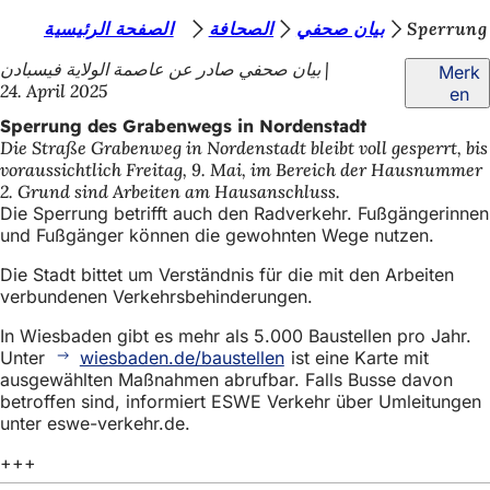
S
الصفحة الرئيسية
الصحافة
بيان صحفي
Sperrung
Inhalt anspringen
i
بيان صحفي صادر عن عاصمة الولاية فيسبادن
Merk
24. April 2025
en
e
Sperrung des Grabenwegs in Nordenstadt
b
Die Straße Grabenweg in Nordenstadt bleibt voll gesperrt, bis
e
voraussichtlich Freitag, 9. Mai, im Bereich der Hausnummer
2. Grund sind Arbeiten am Hausanschluss.
f
Die Sperrung betrifft auch den Radverkehr. Fußgängerinnen
i
und Fußgänger können die gewohnten Wege nutzen.
n
Die Stadt bittet um Verständnis für die mit den Arbeiten
verbundenen Verkehrsbehinderungen.
d
e
In Wiesbaden gibt es mehr als 5.000 Baustellen pro Jahr.
Unter
wiesbaden.de/baustellen
ist eine Karte mit
n
ausgewählten Maßnahmen abrufbar. Falls Busse davon
betroffen sind, informiert ESWE Verkehr über Umleitungen
s
unter eswe-verkehr.de.
i
+++
c