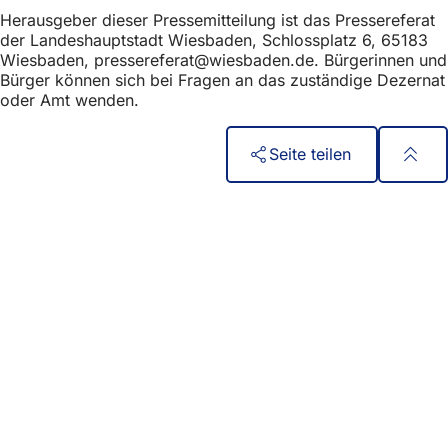
h
Herausgeber dieser Pressemitteilung ist das Pressereferat
der Landeshauptstadt Wiesbaden, Schlossplatz 6, 65183
h
Wiesbaden,
pressereferat
wiesbaden
de
. Bürgerinnen und
i
Bürger können sich bei Fragen an das zuständige Dezernat
oder Amt wenden.
e
r
Seite teilen
:
Fußbereich
الوصول السريع
جميع الخدمات
تقويم الفعاليات
مكتب المواطنين
الملاحظات على الموقع الإلكتروني
المسائل القانونية
إعدادات حماية البيانات
شروط الاستخدام
إعلان بشأن إمكانية الوصول