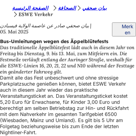
S
بيان صحفي
الصحافة
الصفحة الرئيسية
Inhalt anspringen
ESWE Verkehr
i
بيان صحفي صادر عن عاصمة الولاية فيسبادن
Merk
e
05. Mai 2025
en
b
Bus-Umleitungen wegen des Äppelblütefests
e
Das traditionelle Äppelblütefest lädt auch in diesem Jahr von
Freitag bis Dienstag, 9. bis 13. Mai, zum Mitfeiern ein. Die
f
Festmeile verläuft entlang der Auringer Straße, weshalb für
i
die ESWE-Linien 16, 20, 21, 22 und N10 während der Festtage
ein geänderter Fahrweg gilt.
n
Damit alle das Fest unbeschwert und ohne stressige
d
Parkplatzsuche genießen können, bietet ESWE Verkehr
auch in diesem Jahr wieder das praktische
e
Veranstaltungsticket an. Das Veranstaltungsticket kostet
5,20 Euro für Erwachsene, für Kinder 3,00 Euro und
n
berechtigt am selben Betriebstag zur Hin- und Rückfahrt
s
mit dem Nahverkehr im gesamten Tarifgebiet 6500
(Wiesbaden, Mainz und Umland). Es gilt bis 5 Uhr am
i
Folgetag beziehungsweise bis zum Ende der letzten
c
Nightliner-Fahrt.