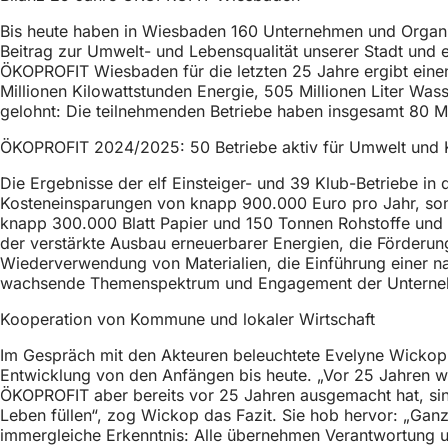
h
Bis heute haben in Wiesbaden 160 Unternehmen und Organis
h
Beitrag zur Umwelt- und Lebensqualität unserer Stadt und 
ÖKOPROFIT Wiesbaden für die letzten 25 Jahre ergibt einen
i
Millionen Kilowattstunden Energie, 505 Millionen Liter W
e
gelohnt: Die teilnehmenden Betriebe haben insgesamt 80 Mil
r
ÖKOPROFIT 2024/2025: 50 Betriebe aktiv für Umwelt und 
:
Die Ergebnisse der elf Einsteiger- und 39 Klub-Betriebe i
Kosteneinsparungen von knapp 900.000 Euro pro Jahr, son
knapp 300.000 Blatt Papier und 150 Tonnen Rohstoffe und
der verstärkte Ausbau erneuerbarer Energien, die Förderung
Wiederverwendung von Materialien, die Einführung einer nac
wachsende Themenspektrum und Engagement der Untern
Kooperation von Kommune und lokaler Wirtschaft
Im Gespräch mit den Akteuren beleuchtete Evelyne Wickop,
Entwicklung von den Anfängen bis heute. „Vor 25 Jahren w
ÖKOPROFIT aber bereits vor 25 Jahren ausgemacht hat, s
Leben füllen“, zog Wickop das Fazit. Sie hob hervor: „Ga
immergleiche Erkenntnis: Alle übernehmen Verantwortung u