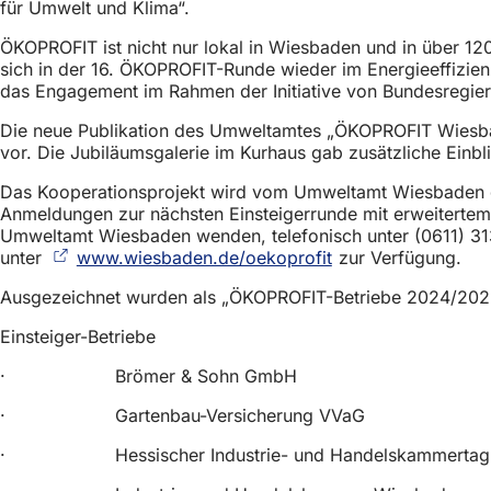
für Umwelt und Klima“.
ÖKOPROFIT ist nicht nur lokal in Wiesbaden und in über 12
sich in der 16. ÖKOPROFIT-Runde wieder im Energieeffizie
das Engagement im Rahmen der Initiative von Bundesregie
Die neue Publikation des Umweltamtes „ÖKOPROFIT Wiesbad
vor. Die Jubiläumsgalerie im Kurhaus gab zusätzliche Einb
Das Kooperationsprojekt wird vom Umweltamt Wiesbaden ge
Anmeldungen zur nächsten Einsteigerrunde mit erweitertem
Umweltamt Wiesbaden wenden, telefonisch unter (0611) 31
unter
www.wiesbaden.de/oekoprofit
(Öffnet
zur Verfügung.
in
Ausgezeichnet wurden als „ÖKOPROFIT-Betriebe 2024/20
einem
neuen
Einsteiger-Betriebe
Tab)
· Brömer & Sohn GmbH
· Gartenbau-Versicherung VVaG
· Hessischer Industrie- und Handelskammertag (