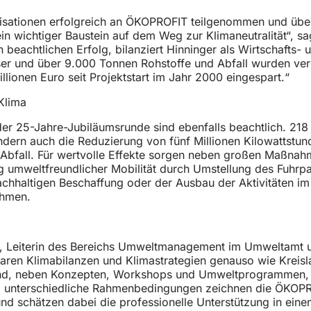
ationen erfolgreich an ÖKOPROFIT teilgenommen und über 50
ein wichtiger Baustein auf dem Weg zur Klimaneutralität“, 
 beachtlichen Erfolg, bilanziert Hinninger als Wirtschaft
asser und über 9.000 Tonnen Rohstoffe und Abfall wurden v
lionen Euro seit Projektstart im Jahr 2000 eingespart.“
Klima
n der 25-Jahre-Jubiläumsrunde sind ebenfalls beachtlich. 
dern auch die Reduzierung von fünf Millionen Kilowattst
 Abfall. Für wertvolle Effekte sorgen neben großen Maßna
 umweltfreundlicher Mobilität durch Umstellung des Fuhrpar
hhaltigen Beschaffung oder der Ausbau der Aktivitäten im B
ehmen.
 Leiterin des Bereichs Umweltmanagement im Umweltamt und
aren Klimabilanzen und Klimastrategien genauso wie Kreisl
ind, neben Konzepten, Workshops und Umweltprogrammen, v
nz unterschiedliche Rahmenbedingungen zeichnen die ÖKOPR
nd schätzen dabei die professionelle Unterstützung in ei