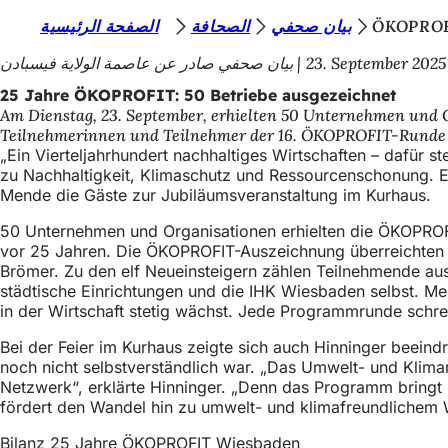
S
الصفحة الرئيسية
الصحافة
بيان صحفي
ÖKOPRO
Inhalt anspringen
i
بيان صحفي صادر عن عاصمة الولاية فيسبادن
23. September 2025
e
25 Jahre ÖKOPROFIT: 50 Betriebe ausgezeichnet
Am Dienstag, 23. September, erhielten 50 Unternehmen und
b
Teilnehmerinnen und Teilnehmer der 16. ÖKOPROFIT-Runde
e
„Ein Vierteljahrhundert nachhaltiges Wirtschaften – dafür 
zu Nachhaltigkeit, Klimaschutz und Ressourcenschonung. Ei
f
Mende die Gäste zur Jubiläumsveranstaltung im Kurhaus.
i
50 Unternehmen und Organisationen erhielten die ÖKOPROFIT
n
vor 25 Jahren. Die ÖKOPROFIT-Auszeichnung überreichten 
Brömer. Zu den elf Neueinsteigern zählen Teilnehmende au
d
städtische Einrichtungen und die IHK Wiesbaden selbst. Men
e
in der Wirtschaft stetig wächst. Jede Programmrunde schr
n
Bei der Feier im Kurhaus zeigte sich auch Hinninger beeind
noch nicht selbstverständlich war. „Das Umwelt- und Klimam
s
Netzwerk“, erklärte Hinninger. „Denn das Programm bringt 
i
fördert den Wandel hin zu umwelt- und klimafreundlichem 
c
Bilanz 25 Jahre ÖKOPROFIT Wiesbaden