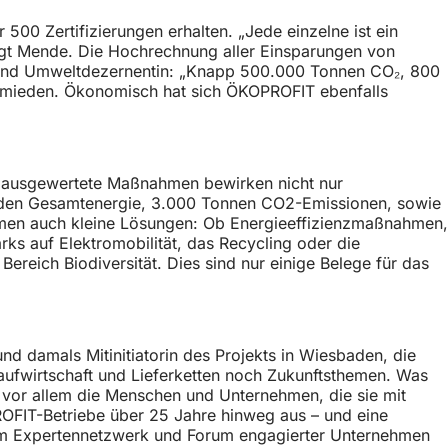
0 Zertifizierungen erhalten. „Jede einzelne ist ein
sagt Mende. Die Hochrechnung aller Einsparungen von
s- und Umweltdezernentin: „Knapp 500.000 Tonnen CO₂, 800
ermieden. Ökonomisch hat sich ÖKOPROFIT ebenfalls
218 ausgewertete Maßnahmen bewirken nicht nur
unden Gesamtenergie, 3.000 Tonnen CO2-Emissionen, sowie
hmen auch kleine Lösungen: Ob Energieeffizienzmaßnahmen,
ks auf Elektromobilität, das Recycling oder die
ereich Biodiversität. Dies sind nur einige Belege für das
 damals Mitinitiatorin des Projekts in Wiesbaden, die
aufwirtschaft und Lieferketten noch Zukunftsthemen. Was
or allem die Menschen und Unternehmen, die sie mit
OFIT-Betriebe über 25 Jahre hinweg aus – und eine
nem Expertennetzwerk und Forum engagierter Unternehmen