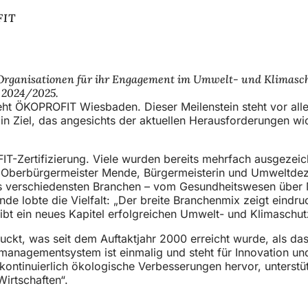
FIT
 Organisationen für ihr Engagement im Umwelt- und Klimasc
 2024/2025.
steht ÖKOPROFIT Wiesbaden. Dieser Meilenstein steht vor al
n Ziel, das angesichts der aktuellen Herausforderungen wi
-Zertifizierung. Viele wurden bereits mehrfach ausgezeich
Oberbürgermeister Mende, Bürgermeisterin und Umweltdezer
s verschiedensten Branchen – vom Gesundheitswesen über M
de lobte die Vielfalt: „Der breite Branchenmix zeigt eindr
eibt ein neues Kapitel erfolgreichen Umwelt- und Klimasch
ruckt, was seit dem Auftaktjahr 2000 erreicht wurde, als d
anagementsystem ist einmalig und steht für Innovation und 
kontinuierlich ökologische Verbesserungen hervor, unterst
Wirtschaften“.