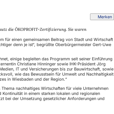
Merken
hutz die ÖKOPROFIT-Zertifizierung. Sie waren
lem für einen gemeinsamen Beitrag von Stadt und Wirtschaft
chtiger denn je ist“, begrüßte Oberbürgermeister Gert-Uwe
net, einige begleiten das Programm seit seiner Einführung
nentin Christiane Hinninger sowie IHK-Präsident Jörg
edien, IT und Versicherungen bis zur Bauwirtschaft, sowie
ucksvoll, wie das Bewusstsein für Umwelt und Nachhaltigkeit
utzes in Wiesbaden und der Region.“
as Thema nachhaltiges Wirtschaften für viele Unternehmen
Kontinuität in einem starken lokalen und regionalen
ützt bei der Umsetzung gesetzlicher Anforderungen und