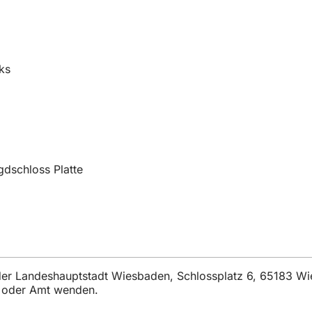
rks
a
dschloss Platte
t der Landeshauptstadt Wiesbaden, Schlossplatz 6, 65183 W
t oder Amt wenden.