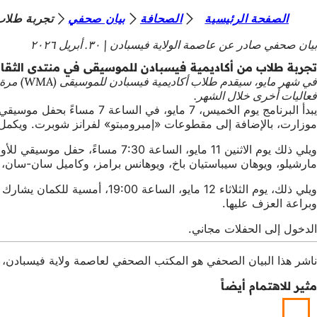
أ
الصفحة الرئيسية
الصحافة
بيان صحفي
تجربة طلاب
الانتقال إلى المحتوى
ن
بيان صحفي صادر عن عاصمة الولاية فيسبادن
٣٠. أبريل ٢٠٢٦
ت
تجربة طلاب من أكاديمية فيسبادن للموسيقى في منتدى الثقاف
ه
فعاليات أخرى خلال الشهر.
ن
يبدأ البرنامج يوم الخميس
موزارت، بالإضافة إلى مقطوعات «إمبرومبتو» لفرانز شوبرت. ويكمل
ا
ويلي ذلك يوم الاثنين 11 مايو،
مارشيلو، ويوهان سيباستيان باخ، ويوهانس برامز، وكاميل سان-سا
ويلي ذلك، يوم الثلاثاء 12 م
وبراعة العزف عليها.
الدخول إلى الحفلات مجاني.
ناشر هذا البيان الصحفي هو المكتب الصحفي لعاصمة ولاية فيسبادن، Schlossplatz 6، 65183 فيسبادن،
مثير للاهتمام أيضاً