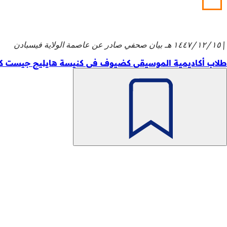
١٥‏/١٢‏/١٤٤٧ هـ
بيان صحفي صادر عن عاصمة الولاية فيسبادن
طلاب أكاديمية الموسيقى كضيوف في كنيسة هايليج جيست ك
تذكّر