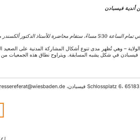
أندية فيسبادن
على أنديتها. يوجد حوالي 3600 نادٍ في عاصمة الولاية – وهي تُظهر مدى تنوع أشكال ال
سبادن في شكل يشبه المسابقة. ويتراوح نطاق هذه الجمعيات من الرياض
ressereferat
wiesbaden
de
٤‏/١٠‏/١٤٤٧ هـ