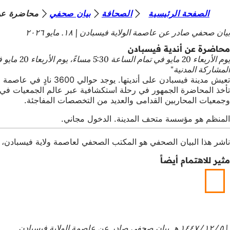
أ
الصفحة الرئيسية
الصحافة
بيان صحفي
محاضرة عن 
الانتقال إلى المحتوى
ن
بيان صحفي صادر عن عاصمة الولاية فيسبادن
١٨. مايو ٢٠٢٦
ت
محاضرة عن أندية فيسبادن
ه
المشاركة المدنية"
ن
تعيش مدينة فيسبادن 
تأخذ المحاضرة الجمهور في رحلة استكشافية عبر عالم الجمعيات في في
ا
وجمعيات المحاربين القدامى والعديد من التخصصات المفاجئة.
المنظم هو مؤسسة متحف المدينة. الدخول مجاني.
ناشر هذا البيان الصحفي هو المكتب الصحفي لعاصمة ولاية فيسبادن، Schlossplatz 6، 65183 فيسبادن،
مثير للاهتمام أيضاً
٥‏/١٢‏/١٤٤٧ هـ
بيان صحفي صادر عن عاصمة الولاية فيسبادن