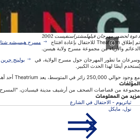
دعوة لحضور مهرجان فيلهلمشتراسنفيست 2002
تم إطلاق Theatrium للاحتفال بإعادة افتتاح
مسرح هيسيشه شتاتس
الدعائم والأزياء من مجموعة مسرح ولاية هيسن.
وسرعان ما تطور المهرجان حول مسرح الولاية، في
بولينج جرين
و
يُستخدم أيضًا لهذا الحدث الكبير.
مع وجود حوالي 250,000 زائر في المتوسط، يعد Theatrium أحد أهم المهرجانات في فيسبادن.
المؤلفات
مجموعة من قصاصات الصحف من أرشيف مدينة فيسبادن، "المسرح"
مزيد من المعلومات
ثياتريوم - الاحتفال في الشارع
نول، مايكل
منطقة
الوصول السريع