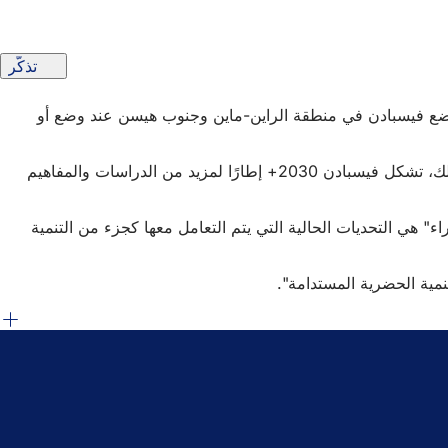
تذكّر
 وضع فيسبادن في منطقة الراين-ماين وجنوب هيسن عند وضع أو
ويجري حاليًا إعادة رسم خطة استخدام الأراضي على أساس مفهوم التنمية الحضرية المتكاملة لفيسبادن 2030+ المعتمد. وبالإضافة إلى ذلك، تشكل فيسبادن 2030+ إطارًا لمزيد من الدراسات والمفاهيم
 هي التحديات الحالية التي يتم التعامل معها كجزء من التنمية
نمية الحضرية المستدامة".