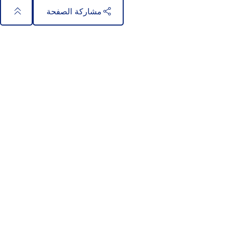
ب
مشاركة الصفحة
ج
د
ي
د
ة
)