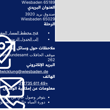
65189 Wiesbaden
العنوان البريدي
صندوق بريد 3920
65029 Wiesbaden
الرحلة
فتح مخطط المسار المفت
إلى الجدول الزمني
(
ي
ملاحظات حول وسائل النقل العا
ف
ت
ح
262
ف
البريد الإلكتروني
ي
twicklung
wiesbaden
de
ع
الهاتف
ل
+49 611 312735
ا
م
معلومات عن إمكانية الوصول
ة
يتوفر وصول خالٍ من العوائق
ت
دورة المياه خالية من العوائق
ب
و