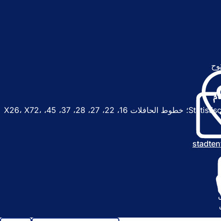
وح
(
ي
ف
ت
م
ح
موقف الحافلات Statistisches Bundesamt؛ خطوط الحافلات 16، 22، 27، 28، 37، 45، X26، X72،
ف
ي
ع
stadten
ل
ا
م
ة
ت
ب
و
ي