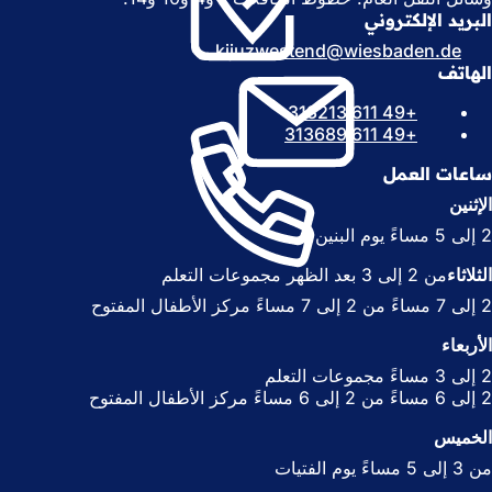
ح
ف
البريد الإلكتروني
ف
ي
kijuzwestend
wiesbaden
de
ي
ع
الهاتف
ع
ل
ل
ا
+49 611 313213
ا
م
+49 611 313689
م
ة
ة
ت
ساعات العمل
ت
ب
الإثنين
ب
و
2 إلى 5 مساءً يوم البنين
و
ي
ي
ب
الثلاثاء
من 2 إلى 3 بعد الظهر مجموعات التعلم
ب
ج
ج
د
2 إلى 7 مساءً من 2 إلى 7 مساءً مركز الأطفال المفتوح
د
ي
الأربعاء
ي
د
د
ة
2 إلى 3 مساءً مجموعات التعلم
ة
)
2 إلى 6 مساءً من 2 إلى 6 مساءً مركز الأطفال المفتوح
)
الخميس
من 3 إلى 5 مساءً يوم الفتيات