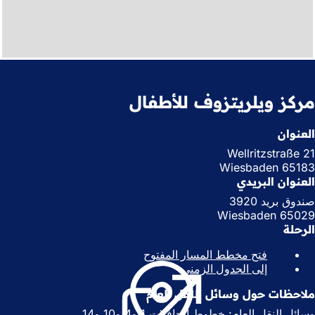
مركز ويلريتزوف للأطفال
العنوان
Wellritzstraße 21
65183 Wiesbaden
العنوان البريدي
صندوق بريد 3920
65029 Wiesbaden
الرحلة
فتح مخطط المسار المفتوح
(
إلى الجدول الزمني
(
ي
ي
ف
ملاحظات حول وسائل النقل العام
ف
ت
ت
ح
وسائل النقل العام: خطوط الحافلات 1 و4 و10 و14.