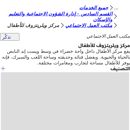
أ
جميع الخدمات
الانتقال إلى المحتوى
القسم السادس - إدارة الشؤون الاجتماعية والتعليم
ن
والإسكان
مكتب العمل الاجتماعي
مركز ويلريتزوف للأطفال
ت
ه
مكتب العمل الاجتماعي
تذكّر
ن
مركز ويلريتزوف للأطفال
يقع مركز الأطفال داخل واحة خضراء في وسط ويست إند النابض
ا
بالحياة والحيوية. وبفضل فنائه وحديقته وساحة اللعب والسيرك، فإنه
يوفر للأطفال مساحة لتجارب ومغامرات مختلفة.
التصنيف