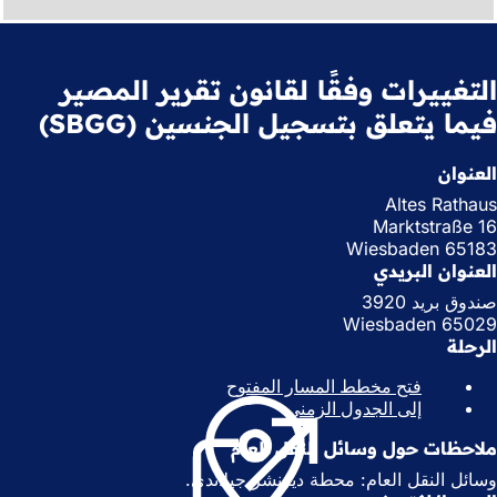
التغييرات وفقًا لقانون تقرير المصير
فيما يتعلق بتسجيل الجنسين (SBGG)
العنوان
Altes Rathaus
Marktstraße 16
65183 Wiesbaden
العنوان البريدي
صندوق بريد 3920
65029 Wiesbaden
الرحلة
فتح مخطط المسار المفتوح
(
إلى الجدول الزمني
(
ي
ي
ف
ملاحظات حول وسائل النقل العام
ف
ت
ت
ح
وسائل النقل العام: محطة ديرنشز جيلاندي.