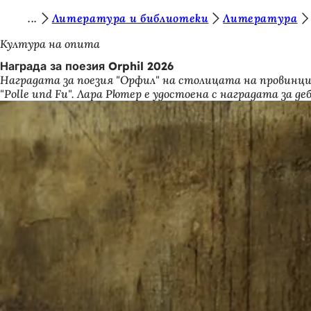
В
Литература и библиотеки
Литература
Преминаване към съдържанието
и
Култура на опита
е
Награда за поезия Orphil 2026
Наградата за поезия "Орфил" на столицата на провинция
с
"Polle und Fu". Лара Рютер е удостоена с наградата за д
т
е
т
у
к
: