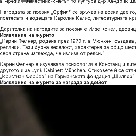
в мрежи“. Заместник-кметът по култура д-р Хендрик Шм
Наградата за поезия „Орфил“ се връчва на всеки две го
поетесата и водещата Каролин Калис, литературната кр
Дарителка на наградите за поезия е Илзе Конел, вдовиц
Изявление на журито
„Карин Фелнер, родена през 1970 г. в Мюнхен, създава
реплики. Тази бурна веселост, характерна за общо шес
своя страна изглежда, че излиза от релси.“
Карин Фелнер е изучавала психология в Констанц и лите
другото и за Lyrik Kabinett München. Стиховете ѝ са о
„Кристиан Фербер“ на Германската фондация „Шиллер“ 
Изявление на журито за награда за дебют