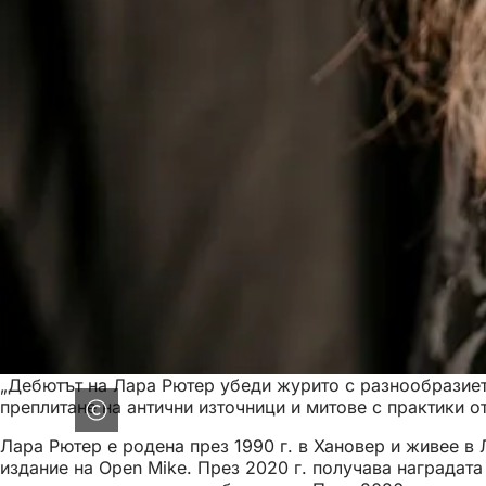
„Дебютът на Лара Рютер убеди журито с разнообразието 
преплитане на антични източници и митове с практики от
Лара Рютер е родена през 1990 г. в Хановер и живее в 
издание на Open Mike. През 2020 г. получава наградата 