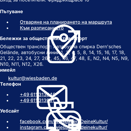
Пътуване
Отваряне на планирането на маршрута
(
Към разписанието
(
О
О
т
Бележки за обществения транспорт
т
в
в
а
Обществен транспорт: Автобусна спирка Dern'sches
а
р
Gelände, автобусни линии 1, 2, 4, 5, 8, 14, 15, 16, 17, 18,
р
я
21, 22, 23, 24, 27, 262, 45, 46, 47, 48, E, N2, N4, N5, N9,
я
с
N10, N11, N12, X26.
с
е
имейл
е
в
kultur
wiesbaden
de
в
н
Телефон
н
о
о
в
+49 611 313640
в
р
+49 611 313961
р
а
а
з
Уебсайт
з
д
facebook.com/Wiesbaden.DeineKultur/
д
(
е
instagram.com/wiesbaden.deinekultur/
е
(
О
л