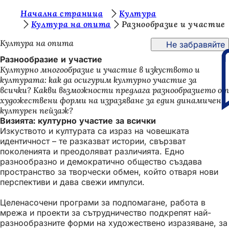
В
Начална страница
Култура
Преминаване към съдържанието
Култура на опита
Разнообразие и участие
и
Култура на опита
Не забравяйте
е
Разнообразие и участие
с
Културно многообразие и участие в изкуството и
т
културата: как да осигурим културно участие за
всички? Какви възможности предлага разнообразието от
е
художествени форми на изразяване за един динамичен
т
културен пейзаж?
Визията: културно участие за всички
у
Изкуството и културата са израз на човешката
к
идентичност – те разказват истории, свързват
поколенията и преодоляват различията. Едно
:
разнообразно и демократично общество създава
пространство за творчески обмен, който отваря нови
перспективи и дава свежи импулси.
Целенасочени програми за подпомагане, работа в
мрежа и проекти за сътрудничество подкрепят най-
разнообразните форми на художествено изразяване, за