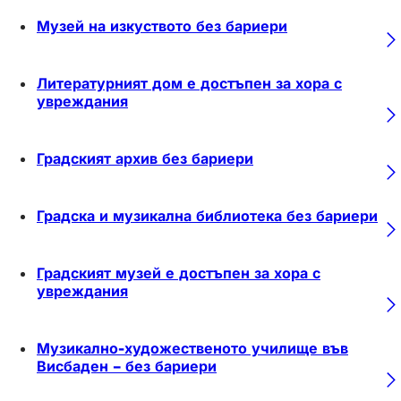
Музей на изкуството без бариери
Литературният дом е достъпен за хора с
увреждания
Градският архив без бариери
Градска и музикална библиотека без бариери
Градският музей е достъпен за хора с
увреждания
Музикално-художественото училище във
Висбаден – без бариери