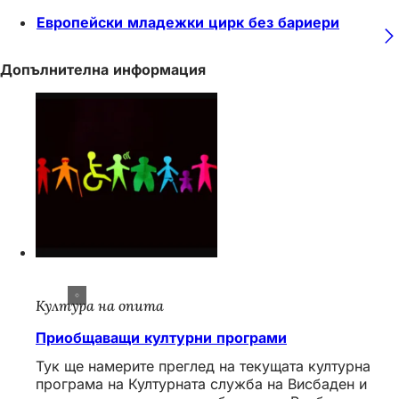
Европейски младежки цирк без бариери
Допълнителна информация
Култура на опита
Приобщаващи културни програми
Тук ще намерите преглед на текущата културна
програма на Културната служба на Висбаден и