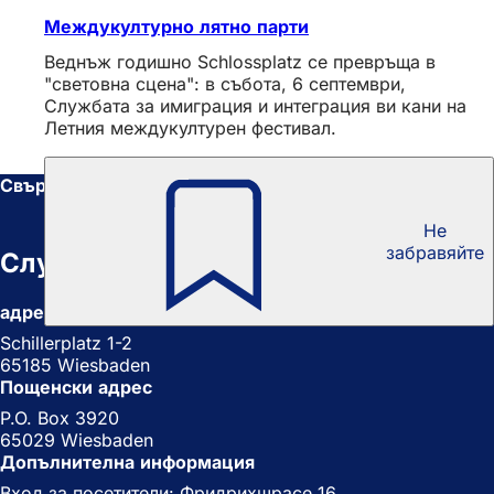
Междукултурно лятно парти
Веднъж годишно Schlossplatz се превръща в
"световна сцена": в събота, 6 септември,
Службата за имиграция и интеграция ви кани на
Летния междукултурен фестивал.
Свържете се с нас
Не
забравяйте
Служба за култура
адрес
Schillerplatz 1-2
65185 Wiesbaden
Пощенски адрес
P.O. Box 3920
65029 Wiesbaden
Допълнителна информация
Вход за посетители: Фридрихщрасе 16