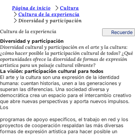
E
Página de inicio
Cultura
Saltar al contenido
Cultura de la experiencia
s
Diversidad y participación
t
Cultura de la experiencia
Recuerde
á
Diversidad y participación
s
Diversidad cultural y participación en el arte y la cultura:
¿cómo hacer posible la participación cultural de todos? ¿Qué
a
oportunidades ofrece la diversidad de formas de expresión
q
artística para un paisaje cultural vibrante?
La visión: participación cultural para todos
u
El arte y la cultura son una expresión de la identidad
í
humana: cuentan historias, unen a las generaciones y
superan las diferencias. Una sociedad diversa y
:
democrática crea un espacio para el intercambio creativo
que abre nuevas perspectivas y aporta nuevos impulsos.
Los
programas de apoyo específicos, el trabajo en red y los
proyectos de cooperación respaldan las más diversas
formas de expresión artística para hacer posible un