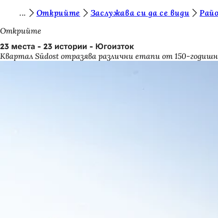
В
Открийте
Заслужава си да се види
Райо
Преминаване към съдържанието
и
Открийте
е
23 места - 23 истории - Югоизток
Квартал Südost отразява различни етапи от 150-годишн
с
т
е
т
у
к
: