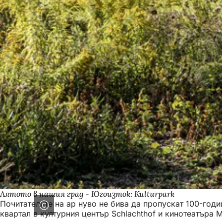
Лятото в нашия град - Югоизток: Kulturpark
Почитателите на ар нуво не бива да пропускат 100-год
квартал в културния център Schlachthof и кинотеатъра 