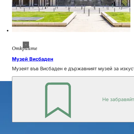
Открийте
Музей Висбаден
Музеят във Висбаден е държавният музей за изкус
Не забравяй