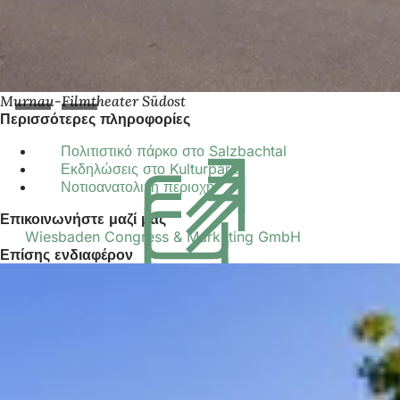
Murnau-Filmtheater Südost
Περισσότερες πληροφορίες
Πολιτιστικό πάρκο στο Salzbachtal
(Ανοίγει
Εκδηλώσεις στο Kulturpark
(Ανοίγει
σε
Νοτιοανατολική περιοχή
(Ανοίγει
σε
νέα
σε
νέα
καρτέλα)
Επικοινωνήστε μαζί μας
νέα
καρτέλα)
Wiesbaden Congress & Marketing GmbH
καρτέλα)
Επίσης ενδιαφέρον