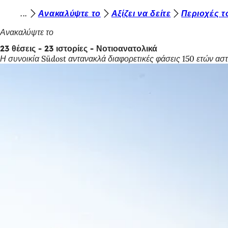
Β
Ανακαλύψτε το
Αξίζει να δείτε
Περιοχές τ
Μετάβαση στο περιεχόμενο
ρ
Ανακαλύψτε το
ί
23 θέσεις - 23 ιστορίες - Νοτιοανατολικά
Η συνοικία Südost αντανακλά διαφορετικές φάσεις 150 ετών ασ
σ
κ
ε
σ
τ
ε
ε
δ
ώ
: