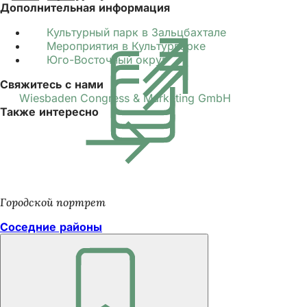
Дополнительная информация
Культурный парк в Зальцбахтале
(Открывается
Мероприятия в Культурпарке
(Открывается
в
Юго-Восточный округ
(Открывается
в
новой
в
новой
вкладке)
Свяжитесь с нами
новой
вкладке)
Wiesbaden Congress & Marketing GmbH
вкладке)
Также интересно
Городской портрет
Соседние районы
Помните