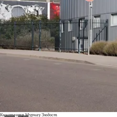
Кинотеатр Мурнау Зюдост