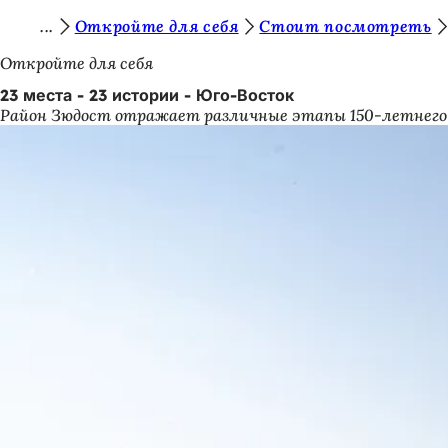
В
Откройте для себя
Стоит посмотреть
Перейти к содержимому
ы
Откройте для себя
з
23 места - 23 истории - Юго-Восток
Район Зюдост отражает различные этапы 150-летнего 
д
е
с
ь
: