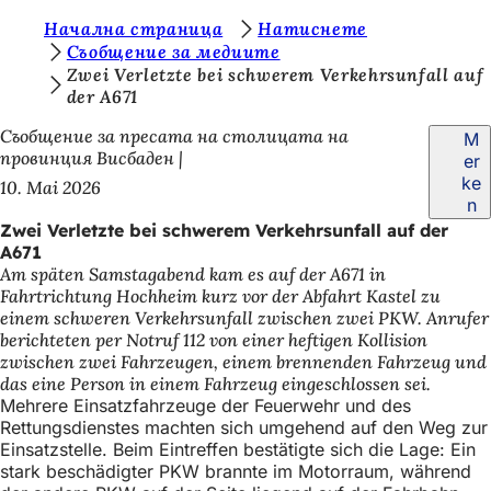
S
Начална страница
Натиснете
Inhalt anspringen
Съобщение за медиите
i
Zwei Verletzte bei schwerem Verkehrsunfall auf
der A671
e
b
Съобщение за пресата на столицата на
M
провинция Висбаден
er
e
ke
10. Mai 2026
f
n
Zwei Verletzte bei schwerem Verkehrsunfall auf der
i
A671
n
Am späten Samstagabend kam es auf der A671 in
Fahrtrichtung Hochheim kurz vor der Abfahrt Kastel zu
d
einem schweren Verkehrsunfall zwischen zwei PKW. Anrufer
e
berichteten per Notruf 112 von einer heftigen Kollision
zwischen zwei Fahrzeugen, einem brennenden Fahrzeug und
n
das eine Person in einem Fahrzeug eingeschlossen sei.
s
Mehrere Einsatzfahrzeuge der Feuerwehr und des
Rettungsdienstes machten sich umgehend auf den Weg zur
i
Einsatzstelle. Beim Eintreffen bestätigte sich die Lage: Ein
c
stark beschädigter PKW brannte im Motorraum, während