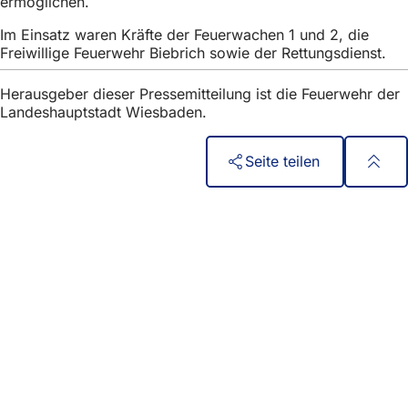
ermöglichen.
Im Einsatz waren Kräfte der Feuerwachen 1 und 2, die
Freiwillige Feuerwehr Biebrich sowie der Rettungsdienst.
Herausgeber dieser Pressemitteilung ist die Feuerwehr der
Landeshauptstadt Wiesbaden.
Seite teilen
Fußbereich
Бърз достъп
Всички услуги
Календар на събитията
Служба за граждани
Отзиви за уебсайта
Правни въпроси
Настройки за защита на данните
Условия за ползване