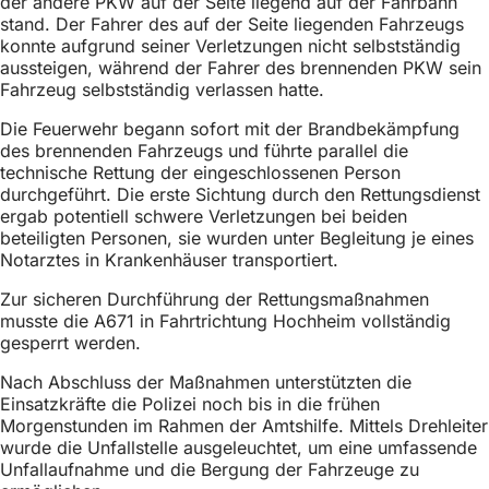
der andere PKW auf der Seite liegend auf der Fahrbahn
h
stand. Der Fahrer des auf der Seite liegenden Fahrzeugs
konnte aufgrund seiner Verletzungen nicht selbstständig
h
aussteigen, während der Fahrer des brennenden PKW sein
i
Fahrzeug selbstständig verlassen hatte.
e
Die Feuerwehr begann sofort mit der Brandbekämpfung
r
des brennenden Fahrzeugs und führte parallel die
technische Rettung der eingeschlossenen Person
:
durchgeführt. Die erste Sichtung durch den Rettungsdienst
ergab potentiell schwere Verletzungen bei beiden
beteiligten Personen, sie wurden unter Begleitung je eines
Notarztes in Krankenhäuser transportiert.
Zur sicheren Durchführung der Rettungsmaßnahmen
musste die A671 in Fahrtrichtung Hochheim vollständig
gesperrt werden.
Nach Abschluss der Maßnahmen unterstützten die
Einsatzkräfte die Polizei noch bis in die frühen
Morgenstunden im Rahmen der Amtshilfe. Mittels Drehleiter
wurde die Unfallstelle ausgeleuchtet, um eine umfassende
Unfallaufnahme und die Bergung der Fahrzeuge zu