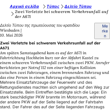
S
Αρχική σελίδα
Τύπος
Δελτίο Τύπου
Inhalt anspringen
Zwei Verletzte bei schwerem Verkehrsunfall auf
i
der A671
e
Δελτίο Τύπου της πρωτεύουσας του κρατιδίου
Me
b
Wiesbaden
rke
10. Mai 2026
n
e
Zwei Verletzte bei schwerem Verkehrsunfall auf der
f
A671
i
Am späten Samstagabend kam es auf der A671 in
Fahrtrichtung Hochheim kurz vor der Abfahrt Kastel zu
n
einem schweren Verkehrsunfall zwischen zwei PKW. Anrufer
d
berichteten per Notruf 112 von einer heftigen Kollision
zwischen zwei Fahrzeugen, einem brennenden Fahrzeug und
e
das eine Person in einem Fahrzeug eingeschlossen sei.
Mehrere Einsatzfahrzeuge der Feuerwehr und des
n
Rettungsdienstes machten sich umgehend auf den Weg zur
s
Einsatzstelle. Beim Eintreffen bestätigte sich die Lage: Ein
stark beschädigter PKW brannte im Motorraum, während
i
der andere PKW auf der Seite liegend auf der Fahrbahn
c
stand. Der Fahrer des auf der Seite liegenden Fahrzeugs