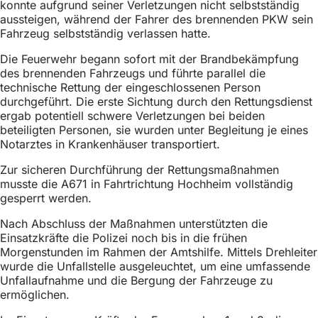
konnte aufgrund seiner Verletzungen nicht selbstständig
h
aussteigen, während der Fahrer des brennenden PKW sein
h
Fahrzeug selbstständig verlassen hatte.
i
Die Feuerwehr begann sofort mit der Brandbekämpfung
des brennenden Fahrzeugs und führte parallel die
e
technische Rettung der eingeschlossenen Person
r
durchgeführt. Die erste Sichtung durch den Rettungsdienst
ergab potentiell schwere Verletzungen bei beiden
:
beteiligten Personen, sie wurden unter Begleitung je eines
Notarztes in Krankenhäuser transportiert.
Zur sicheren Durchführung der Rettungsmaßnahmen
musste die A671 in Fahrtrichtung Hochheim vollständig
gesperrt werden.
Nach Abschluss der Maßnahmen unterstützten die
Einsatzkräfte die Polizei noch bis in die frühen
Morgenstunden im Rahmen der Amtshilfe. Mittels Drehleiter
wurde die Unfallstelle ausgeleuchtet, um eine umfassende
Unfallaufnahme und die Bergung der Fahrzeuge zu
ermöglichen.