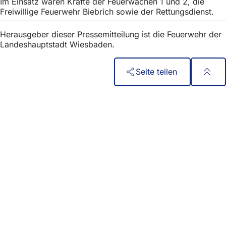
Im Einsatz waren Kräfte der Feuerwachen 1 und 2, die
Freiwillige Feuerwehr Biebrich sowie der Rettungsdienst.
Herausgeber dieser Pressemitteilung ist die Feuerwehr der
Landeshauptstadt Wiesbaden.
Seite teilen
Fußbereich
Γρήγορη πρόσβαση
Όλες οι υπηρεσίες
Ημερολόγιο εκδηλώσεων
Γραφείο πολιτών
Ανατροφοδότηση σχετικά με την ιστοσελίδα
Νομικά θέματα
Ρυθμίσεις προστασίας δεδομένων
Όροι χρήσης
Δήλωση για την προσβασιμότητα