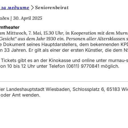
 за медиите
Seniorenbeirat
аден
30. April 2025
lmtheater
am Mittwoch, 7. Mai, 15.30 Uhr, in Kooperation mit dem Murn
esicht“ aus dem Jahr 1930 ein. Personen aller Altersklassen 
sche Dokument seines Hauptdarstellers, dem bekennenden KP
 33 Jahren. Er gilt als einer der ersten Künstler, die dem
 Tickets gibt es an der Kinokasse und online unter murnau-s
on 10 bis 12 Uhr unter Telefon (0611) 9770841 möglich.
t der Landeshauptstadt Wiesbaden, Schlossplatz 6, 65183 W
t oder Amt wenden.