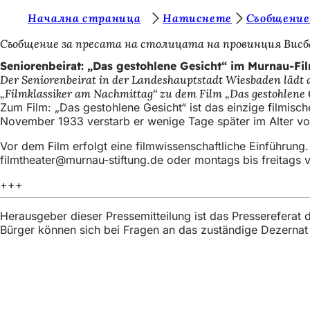
S
Начална страница
Натиснете
Съобщение
Inhalt anspringen
i
Съобщение за пресата на столицата на провинция Висб
e
Seniorenbeirat: „Das gestohlene Gesicht“ im Murnau-Fi
Der Seniorenbeirat in der Landeshauptstadt Wiesbaden lädt 
b
„Filmklassiker am Nachmittag“ zu dem Film „Das gestohlene G
e
Zum Film: „Das gestohlene Gesicht“ ist das einzige filmi
November 1933 verstarb er wenige Tage später im Alter von
f
Vor dem Film erfolgt eine filmwissenschaftliche Einführung.
i
filmtheater
murnau-stiftung
de
oder montags bis freitags v
n
+++
d
e
Herausgeber dieser Pressemitteilung ist das Presserefera
Bürger können sich bei Fragen an das zuständige Dezerna
n
s
i
Fußbereich
Бърз достъп
c