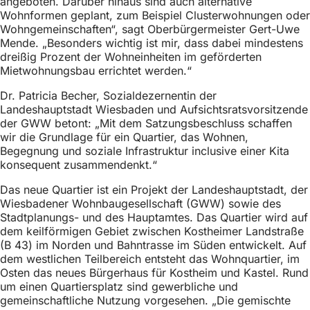
angeboten. Darüber hinaus sind auch alternative
h
Wohnformen geplant, zum Beispiel Clusterwohnungen oder
Wohngemeinschaften“, sagt Oberbürgermeister Gert-Uwe
h
Mende. „Besonders wichtig ist mir, dass dabei mindestens
i
dreißig Prozent der Wohneinheiten im geförderten
Mietwohnungsbau errichtet werden.“
e
r
Dr. Patricia Becher, Sozialdezernentin der
Landeshauptstadt Wiesbaden und Aufsichtsratsvorsitzende
:
der GWW betont: „Mit dem Satzungsbeschluss schaffen
wir die Grundlage für ein Quartier, das Wohnen,
Begegnung und soziale Infrastruktur inclusive einer Kita
konsequent zusammendenkt.“
Das neue Quartier ist ein Projekt der Landeshauptstadt, der
Wiesbadener Wohnbaugesellschaft (GWW) sowie des
Stadtplanungs- und des Hauptamtes. Das Quartier wird auf
dem keilförmigen Gebiet zwischen Kostheimer Landstraße
(B 43) im Norden und Bahntrasse im Süden entwickelt. Auf
dem westlichen Teilbereich entsteht das Wohnquartier, im
Osten das neues Bürgerhaus für Kostheim und Kastel. Rund
um einen Quartiersplatz sind gewerbliche und
gemeinschaftliche Nutzung vorgesehen. „Die gemischte