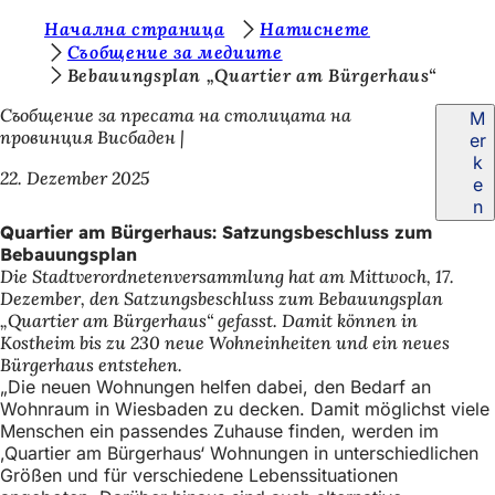
S
Начална страница
Натиснете
Inhalt anspringen
Съобщение за медиите
i
Bebauungsplan „Quartier am Bürgerhaus“
e
Съобщение за пресата на столицата на
M
b
провинция Висбаден
er
k
e
22. Dezember 2025
e
f
n
Quartier am Bürgerhaus: Satzungsbeschluss zum
i
Bebauungsplan
n
Die Stadtverordnetenversammlung hat am Mittwoch, 17.
Dezember, den Satzungsbeschluss zum Bebauungsplan
d
„Quartier am Bürgerhaus“ gefasst. Damit können in
e
Kostheim bis zu 230 neue Wohneinheiten und ein neues
Bürgerhaus entstehen.
n
„Die neuen Wohnungen helfen dabei, den Bedarf an
s
Wohnraum in Wiesbaden zu decken. Damit möglichst viele
Menschen ein passendes Zuhause finden, werden im
i
,Quartier am Bürgerhaus‘ Wohnungen in unterschiedlichen
c
Größen und für verschiedene Lebenssituationen