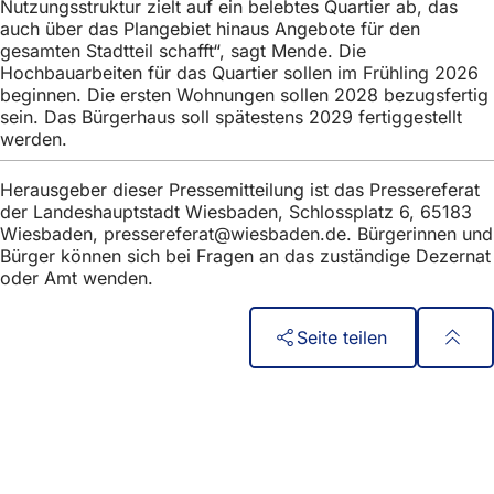
Nutzungsstruktur zielt auf ein belebtes Quartier ab, das
auch über das Plangebiet hinaus Angebote für den
gesamten Stadtteil schafft“, sagt Mende. Die
Hochbauarbeiten für das Quartier sollen im Frühling 2026
beginnen. Die ersten Wohnungen sollen 2028 bezugsfertig
sein. Das Bürgerhaus soll spätestens 2029 fertiggestellt
werden.
Herausgeber dieser Pressemitteilung ist das Pressereferat
der Landeshauptstadt Wiesbaden, Schlossplatz 6, 65183
Wiesbaden,
pressereferat
wiesbaden
de
. Bürgerinnen und
Bürger können sich bei Fragen an das zuständige Dezernat
oder Amt wenden.
Seite teilen
Fußbereich
Бърз достъп
Всички услуги
Календар на събитията
Служба за граждани
Отзиви за уебсайта