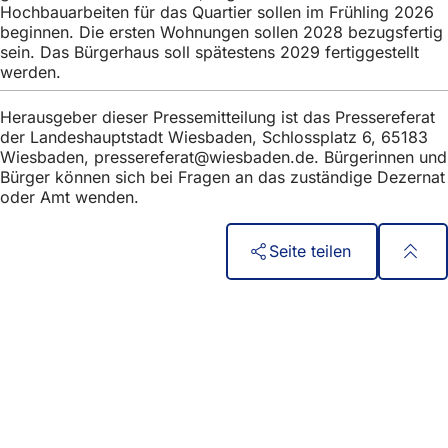
Hochbauarbeiten für das Quartier sollen im Frühling 2026
beginnen. Die ersten Wohnungen sollen 2028 bezugsfertig
sein. Das Bürgerhaus soll spätestens 2029 fertiggestellt
werden.
Herausgeber dieser Pressemitteilung ist das Pressereferat
der Landeshauptstadt Wiesbaden, Schlossplatz 6, 65183
Wiesbaden,
pressereferat
wiesbaden
de
. Bürgerinnen und
Bürger können sich bei Fragen an das zuständige Dezernat
oder Amt wenden.
Seite teilen
Fußbereich
Acces rapid
Toate serviciile
Calendar de evenimente
Biroul pentru cetățeni
Feedback privind site-ul web