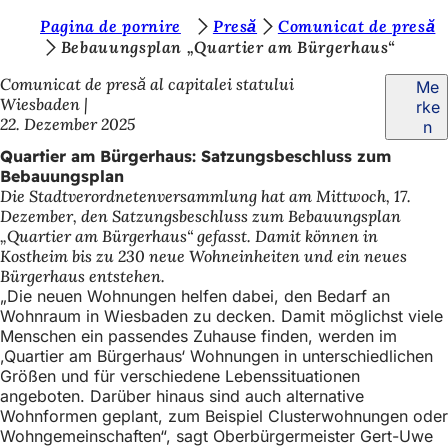
S
Pagina de pornire
Presă
Comunicat de presă
Inhalt anspringen
Bebauungsplan „Quartier am Bürgerhaus“
i
Comunicat de presă al capitalei statului
Me
e
Wiesbaden
rke
b
22. Dezember 2025
n
e
Quartier am Bürgerhaus: Satzungsbeschluss zum
Bebauungsplan
f
Die Stadtverordnetenversammlung hat am Mittwoch, 17.
i
Dezember, den Satzungsbeschluss zum Bebauungsplan
„Quartier am Bürgerhaus“ gefasst. Damit können in
n
Kostheim bis zu 230 neue Wohneinheiten und ein neues
d
Bürgerhaus entstehen.
„Die neuen Wohnungen helfen dabei, den Bedarf an
e
Wohnraum in Wiesbaden zu decken. Damit möglichst viele
Menschen ein passendes Zuhause finden, werden im
n
,Quartier am Bürgerhaus‘ Wohnungen in unterschiedlichen
s
Größen und für verschiedene Lebenssituationen
angeboten. Darüber hinaus sind auch alternative
i
Wohnformen geplant, zum Beispiel Clusterwohnungen oder
c
Wohngemeinschaften“, sagt Oberbürgermeister Gert-Uwe