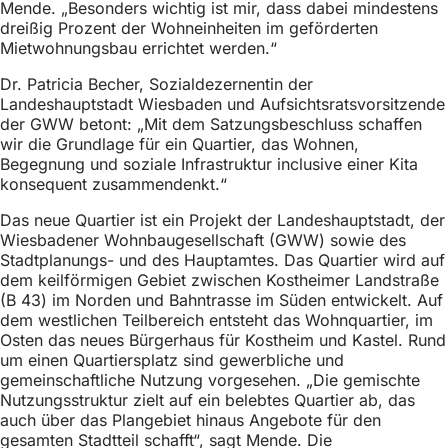
Mende. „Besonders wichtig ist mir, dass dabei mindestens
h
dreißig Prozent der Wohneinheiten im geförderten
h
Mietwohnungsbau errichtet werden.“
i
Dr. Patricia Becher, Sozialdezernentin der
Landeshauptstadt Wiesbaden und Aufsichtsratsvorsitzende
e
der GWW betont: „Mit dem Satzungsbeschluss schaffen
r
wir die Grundlage für ein Quartier, das Wohnen,
Begegnung und soziale Infrastruktur inclusive einer Kita
:
konsequent zusammendenkt.“
Das neue Quartier ist ein Projekt der Landeshauptstadt, der
Wiesbadener Wohnbaugesellschaft (GWW) sowie des
Stadtplanungs- und des Hauptamtes. Das Quartier wird auf
dem keilförmigen Gebiet zwischen Kostheimer Landstraße
(B 43) im Norden und Bahntrasse im Süden entwickelt. Auf
dem westlichen Teilbereich entsteht das Wohnquartier, im
Osten das neues Bürgerhaus für Kostheim und Kastel. Rund
um einen Quartiersplatz sind gewerbliche und
gemeinschaftliche Nutzung vorgesehen. „Die gemischte
Nutzungsstruktur zielt auf ein belebtes Quartier ab, das
auch über das Plangebiet hinaus Angebote für den
gesamten Stadtteil schafft“, sagt Mende. Die