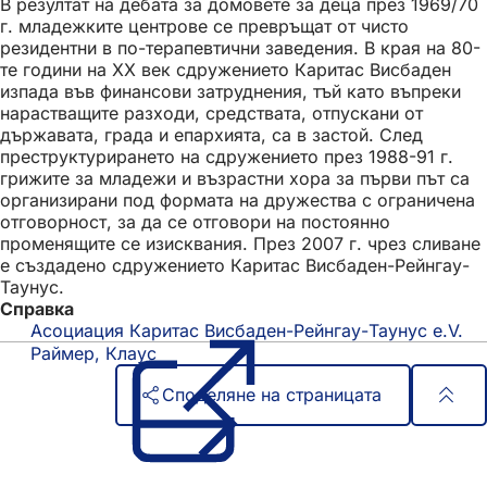
В резултат на дебата за домовете за деца през 1969/70
г. младежките центрове се превръщат от чисто
резидентни в по-терапевтични заведения. В края на 80-
те години на ХХ век сдружението Каритас Висбаден
изпада във финансови затруднения, тъй като въпреки
нарастващите разходи, средствата, отпускани от
държавата, града и епархията, са в застой. След
преструктурирането на сдружението през 1988-91 г.
грижите за младежи и възрастни хора за първи път са
организирани под формата на дружества с ограничена
отговорност, за да се отговори на постоянно
променящите се изисквания. През 2007 г. чрез сливане
е създадено сдружението Каритас Висбаден-Рейнгау-
Таунус.
Справка
Асоциация Каритас Висбаден-Рейнгау-Таунус e.V.
(О
се
Раймер, Клаус
в
Споделяне на страницата
но
ра
Област
Бърз достъп
на
Всички услуги