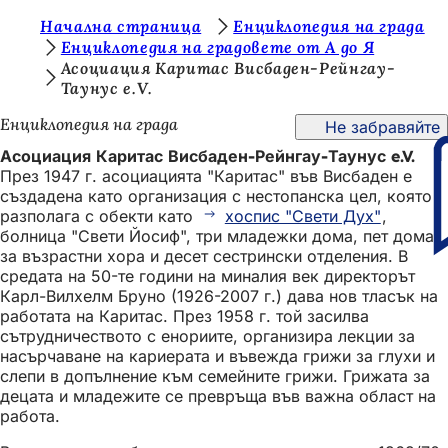
В
Начална страница
Енциклопедия на града
Преминаване към съдържанието
Енциклопедия на градовете от А до Я
и
Асоциация Каритас Висбаден-Рейнгау-
Таунус e.V.
е
с
Енциклопедия на града
Не забравяйте
т
Асоциация Каритас Висбаден-Рейнгау-Таунус e.V.
През 1947 г. асоциацията "Каритас" във Висбаден е
е
създадена като организация с нестопанска цел, която
т
разполага с обекти като
хоспис "Свети Дух"
,
болница "Свети Йосиф", три младежки дома, пет дома
у
за възрастни хора и десет сестрински отделения. В
к
средата на 50-те години на миналия век директорът
Карл-Вилхелм Бруно (1926-2007 г.) дава нов тласък на
:
работата на Каритас. През 1958 г. той засилва
сътрудничеството с енориите, организира лекции за
насърчаване на кариерата и въвежда грижи за глухи и
слепи в допълнение към семейните грижи. Грижата за
децата и младежите се превръща във важна област на
работа.