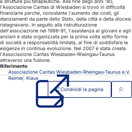
a strutture più terapeutiche. Alla fine degli anni '80,
l'Associazione Caritas di Wiesbaden si trovò in difficoltà
finanziarie perché, nonostante l'aumento dei costi, gli
stanziamenti da parte dello Stato, della città e della diocesi
ristagnavano. In seguito alla ristrutturazione
dell'associazione nel 1988-91, l'assistenza ai giovani e agli
anziani è stata organizzata per la prima volta sotto forma
di società a responsabilità limitata, al fine di soddisfare le
esigenze in continua evoluzione. Nel 2007 è stata creata
l'Associazione Caritas Wiesbaden-Rheingau-Taunus
attraverso una fusione.
Riferimento
Associazione Caritas Wiesbaden-Rheingau-Taunus e.V.
Reimer, Klaus
Condividi la pagina
Area
Accesso rapido
dei
Tutti i servizi
Calendario degli eventi
piedi
Ufficio del cittadino
Feedback sul sito web