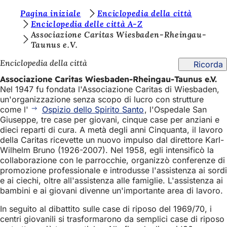
S
Pagina iniziale
Enciclopedia della città
Vai al contenuto
Enciclopedia delle città A-Z
i
Associazione Caritas Wiesbaden-Rheingau-
Taunus e.V.
e
t
Enciclopedia della città
Ricorda
e
Associazione Caritas Wiesbaden-Rheingau-Taunus e.V.
Nel 1947 fu fondata l'Associazione Caritas di Wiesbaden,
q
un'organizzazione senza scopo di lucro con strutture
u
come l'
Ospizio dello Spirito Santo
, l'Ospedale San
Giuseppe, tre case per giovani, cinque case per anziani e
i
dieci reparti di cura. A metà degli anni Cinquanta, il lavoro
:
della Caritas ricevette un nuovo impulso dal direttore Karl-
Wilhelm Bruno (1926-2007). Nel 1958, egli intensificò la
collaborazione con le parrocchie, organizzò conferenze di
promozione professionale e introdusse l'assistenza ai sordi
e ai ciechi, oltre all'assistenza alle famiglie. L'assistenza ai
bambini e ai giovani divenne un'importante area di lavoro.
In seguito al dibattito sulle case di riposo del 1969/70, i
centri giovanili si trasformarono da semplici case di riposo