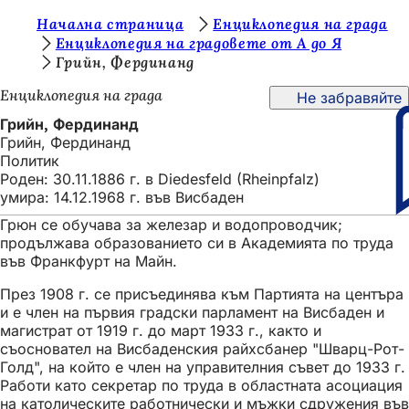
В
Начална страница
Енциклопедия на града
Преминаване към съдържанието
Енциклопедия на градовете от А до Я
и
Грийн, Фердинанд
е
Енциклопедия на града
Не забравяйте
с
Грийн, Фердинанд
т
Грийн, Фердинанд
Политик
е
Роден: 30.11.1886 г. в Diedesfeld (Rheinpfalz)
т
умира: 14.12.1968 г. във Висбаден
у
Грюн се обучава за железар и водопроводчик;
продължава образованието си в Академията по труда
к
във Франкфурт на Майн.
:
През 1908 г. се присъединява към Партията на центъра
и е член на първия градски парламент на Висбаден и
магистрат от 1919 г. до март 1933 г., както и
съосновател на Висбаденския райхсбанер "Шварц-Рот-
Голд", на който е член на управителния съвет до 1933 г.
Работи като секретар по труда в областната асоциация
на католическите работнически и мъжки сдружения във