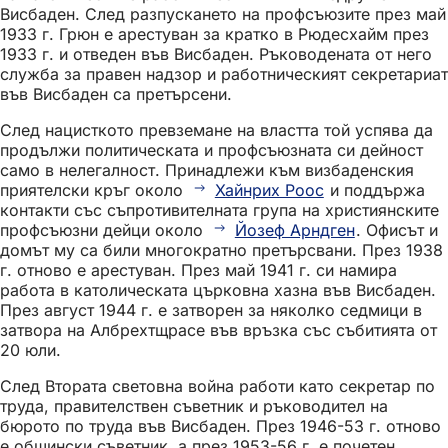
Висбаден. След разпускането на профсъюзите през май
1933 г. Грюн е арестуван за кратко в Рюдесхайм през
1933 г. и отведен във Висбаден. Ръководената от него
служба за правен надзор и работническият секретариат
във Висбаден са претърсени.
След нацисткото превземане на властта той успява да
продължи политическата и профсъюзната си дейност
само в нелегалност. Принадлежи към визбаденския
приятелски кръг около
Хайнрих Роос
и поддържа
контакти със съпротивителната група на християнските
профсъюзни дейци около
Йозеф Арндген
. Офисът и
домът му са били многократно претърсвани. През 1938
г. отново е арестуван. През май 1941 г. си намира
работа в католическата църковна хазна във Висбаден.
През август 1944 г. е затворен за няколко седмици в
затвора на Албрехтщрасе във връзка със събитията от
20 юли.
След Втората световна война работи като секретар по
труда, правителствен съветник и ръководител на
бюрото по труда във Висбаден. През 1946-53 г. отново
е общински съветник, а през 1953-56 г. е почетен