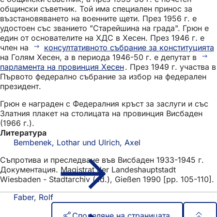
общински съветник. Той има специален принос за
възстановяването на военните щети. През 1956 г. е
удостоен със званието "Старейшина на града". Грюн е
един от основателите на ХДС в Хесен. През 1946 г. е
член на
консултативното събрание за конституцията
на Голям Хесен, а в периода 1946-50 г. е депутат в
парламента на провинция Хесен
. През 1949 г. участва в
Първото федерално събрание за избор на федерален
президент.
Грюн е награден с Федералния кръст за заслуги и със
Златния плакет на столицата на провинция Висбаден
(1966 г.).
Литература
Bembenek, Lothar und Ulrich, Axel
Съпротива и преследване във Висбаден 1933-1945 г.
Документация. Magistrat der Landeshauptstadt
Wiesbaden - Stadtarchiv (ed.), Gießen 1990 [pp. 105-110].
Faber, Rolf
Споделяне на страницата