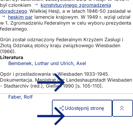
był członkiem
konstytucyjnego zgromadzenia
doradczego
Wielkiej Hesji, a w latach 1946-50 zasiadał w
heskim par
lamencie krajowym. W 1949 r. wziął udział
w 1. Zgromadzeniu Federalnym w celu wyboru prezydenta
federalnego.
Grün został odznaczony Federalnym Krzyżem Zasługi i
Złotą Odznaką stolicy kraju związkowego Wiesbaden
(1966).
Literatura
Bembenek, Lothar und Ulrich, Axel
Opór i prześladowania w Wiesbaden 1933-1945.
Dokumentacja. Magistrat der Landeshauptstadt Wiesbaden
- Stadtarchiv (red.), Gießen 1990 [s. 105-110].
Faber, Rolf
Udostępnij stronę
Obszar
Szybki dostęp
stóp
Wszystkie usługi