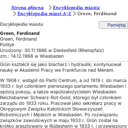
J
Strona główna
Encyklopedia miasta
Przejdź do treści
Encyklopedia miast A-Z
Green, Ferdinand
e
Encyklopedia miasta
Pamiętaj
s
Green, Ferdinand
t
Green, Ferdinand
e
Polityk
Urodzony: 30.11.1886 w Diedesfeld (Rheinpfalz)
ś
zm.: 14.12.1968 w Wiesbaden
t
Grün kształcił się jako blacharz i hydraulik; kontynuował
u
naukę w Akademii Pracy we Frankfurcie nad Menem.
t
W 1908 r. wstąpił do Partii Centrum, a od 1919 r. do marca
1933 r. był członkiem pierwszego parlamentu Wiesbaden i
a
sędzią pokoju, a także współzałożycielem Wiesbaden
j
Reichsbanner Schwarz-Rot-Gold, którego był członkiem
zarządu do 1933 roku. Pracował jako sekretarz pracy w
:
Okręgowym Związku Katolickich Stowarzyszeń
Robotniczych i Męskich w Wiesbaden. Po rozwiązaniu
związków zawodowych w maju 1933 r. Grün został na
krótko aresztowany w Rüdesheim w 1933 r. i przewieziony