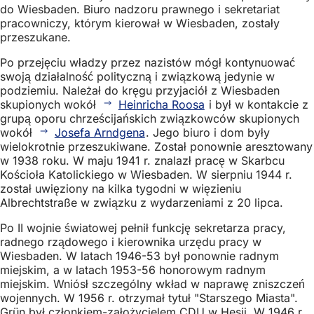
do Wiesbaden. Biuro nadzoru prawnego i sekretariat
pracowniczy, którym kierował w Wiesbaden, zostały
przeszukane.
Po przejęciu władzy przez nazistów mógł kontynuować
swoją działalność polityczną i związkową jedynie w
podziemiu. Należał do kręgu przyjaciół z Wiesbaden
skupionych wokół
Heinricha Roosa
i był w kontakcie z
grupą oporu chrześcijańskich związkowców skupionych
wokół
Josefa Arndgena
. Jego biuro i dom były
wielokrotnie przeszukiwane. Został ponownie aresztowany
w 1938 roku. W maju 1941 r. znalazł pracę w Skarbcu
Kościoła Katolickiego w Wiesbaden. W sierpniu 1944 r.
został uwięziony na kilka tygodni w więzieniu
Albrechtstraße w związku z wydarzeniami z 20 lipca.
Po II wojnie światowej pełnił funkcję sekretarza pracy,
radnego rządowego i kierownika urzędu pracy w
Wiesbaden. W latach 1946-53 był ponownie radnym
miejskim, a w latach 1953-56 honorowym radnym
miejskim. Wniósł szczególny wkład w naprawę zniszczeń
wojennych. W 1956 r. otrzymał tytuł "Starszego Miasta".
Grün był członkiem-założycielem CDU w Hesji. W 1946 r.