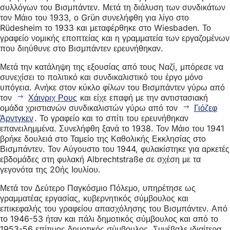
συλλόγων του Βισμπάντεν. Μετά τη διάλυση των συνδικάτων
τον Μάιο του 1933, ο Grün συνελήφθη για λίγο στο
Rüdesheim το 1933 και μεταφέρθηκε στο Wiesbaden. Το
γραφείο νομικής εποπτείας και η γραμματεία των εργαζομένων
που διηύθυνε στο Βισμπάντεν ερευνήθηκαν.
Μετά την κατάληψη της εξουσίας από τους Ναζί, μπόρεσε να
συνεχίσει το πολιτικό και συνδικαλιστικό του έργο μόνο
υπόγεια. Ανήκε στον κύκλο φίλων του Βισμπάντεν γύρω από
τον
Χάινριχ Ρους
και είχε επαφή με την αντιστασιακή
ομάδα χριστιανών συνδικαλιστών γύρω από τον
Γιόζεφ
Άρντγκεν
. Το γραφείο και το σπίτι του ερευνήθηκαν
επανειλημμένα. Συνελήφθη ξανά το 1938. Τον Μάιο του 1941
βρήκε δουλειά στο Ταμείο της Καθολικής Εκκλησίας στο
Βισμπάντεν. Τον Αύγουστο του 1944, φυλακίστηκε για αρκετές
εβδομάδες στη φυλακή Albrechtstraße σε σχέση με τα
γεγονότα της 20ής Ιουλίου.
Μετά τον Δεύτερο Παγκόσμιο Πόλεμο, υπηρέτησε ως
γραμματέας εργασίας, κυβερνητικός σύμβουλος και
επικεφαλής του γραφείου απασχόλησης του Βισμπάντεν. Από
το 1946-53 ήταν και πάλι δημοτικός σύμβουλος και από το
1953-56 επίτιμος δημοτικός σύμβουλος. Συνέβαλε ιδιαίτερα