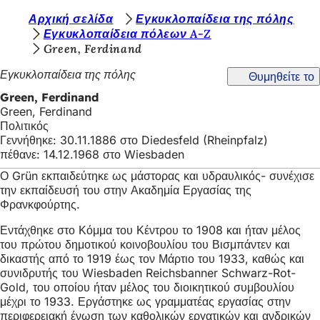
Β
Αρχική σελίδα
Εγκυκλοπαίδεια της πόλης
Μετάβαση στο περιεχόμενο
Εγκυκλοπαίδεια πόλεων A-Z
ρ
Green, Ferdinand
ί
Εγκυκλοπαίδεια της πόλης
Θυμηθείτε το
σ
Green, Ferdinand
κ
Green, Ferdinand
Πολιτικός
ε
Γεννήθηκε: 30.11.1886 στο Diedesfeld (Rheinpfalz)
σ
πέθανε: 14.12.1968 στο Wiesbaden
τ
Ο Grün εκπαιδεύτηκε ως μάστορας και υδραυλικός- συνέχισε
την εκπαίδευσή του στην Ακαδημία Εργασίας της
ε
Φρανκφούρτης.
ε
Εντάχθηκε στο Κόμμα του Κέντρου το 1908 και ήταν μέλος
δ
του πρώτου δημοτικού κοινοβουλίου του Βισμπάντεν και
δικαστής από το 1919 έως τον Μάρτιο του 1933, καθώς και
ώ
συνιδρυτής του Wiesbaden Reichsbanner Schwarz-Rot-
:
Gold, του οποίου ήταν μέλος του διοικητικού συμβουλίου
μέχρι το 1933. Εργάστηκε ως γραμματέας εργασίας στην
περιφερειακή ένωση των καθολικών εργατικών και ανδρικών