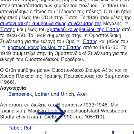
στην αποκατάσταση των ζημιών του πολέμου. Το 1956 του
απονεμήθηκε ο τίτλος του "Γέροντα της πόλης". Ο Grün ήταν
ιδρυτικό μέλος του CDU στην Έσση. Το 1946 ήταν μέλος της
συνταγματικής συμβουλευτικής συνέλευσης της
Μεγάλης
Έσσης
και μέλος του
κρατικού κοινοβουλίου της Έσσης
από
το 1946-50. Το 1949 συμμετείχε στην 1η Ομοσπονδιακή
Συνέλευση για την εκλογή του Ομο
Έσσης
και μέλος του
κρατικού κοινοβουλίου της Έσσης
από το 1946-50. Το
1949 συμμετείχε στην 1η Ομοσπονδιακή Συνέλευση για την
εκλογή του Ομοσπονδιακού Προέδρου.
Ο Grün τιμήθηκε με τον Ομοσπονδιακό Σταυρό Αξίας και τη
Χρυσή Πλακέτα της Κρατικής Πρωτεύουσας του Βισμπάντεν
(1966).
Λογοτεχνία
Bembenek, Lothar und Ulrich, Axel
Αντίσταση και διώξεις στο Βισμπάντεν 1933-1945. Μια
τεκμηρίωση. Magistrat der Landeshauptstadt Wiesbaden -
Stadtarchiv (επιμ.), Gießen 1990 [σσ. 105-110].
Faber, Rolf