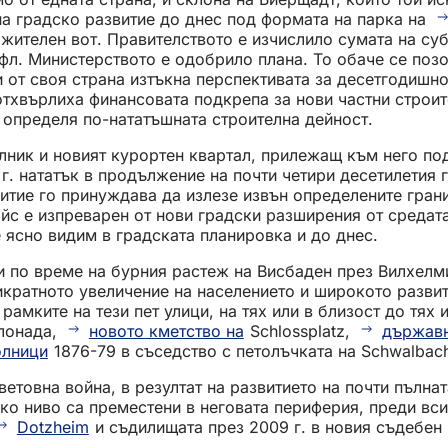
на градско развитие до днес под формата на парка на
жителен вот. Правителството е изчислило сумата на суб
 фл. Министерството е одобрило плана. То обаче се поз
и от своя страна изтъкна перспективата за десетгодишн
отхвърлиха финансовата подкрепа за нови частни строит
 определя по-нататъшната строителна дейност.
ълник и новият курортен квартал, прилежащ към него по
г. нататък в продължение на почти четири десетилетия 
витие го принуждава да излезе извън определените гран
йс е изпреварен от нови градски разширения от средата 
е ясно видим в градската планировка и до днес.
 и по време на бурния растеж на Висбаден през Вилхел
икратното увеличение на населението и широкото разви
мките на тези пет улици, на тях или в близост до тях 
олонада,
новото кметство на
Schlossplatz,
държавн
олници
1876-79 в съседство с петолъчката на Schwalbach
ветовна война, в резултат на развитието на почти пълн
око ниво са преместени в неговата периферия, преди вс
Dotzheim
и съдилищата през 2009 г. в новия съдебен 