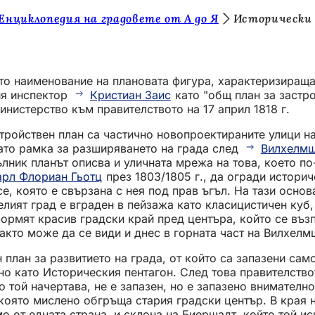
Енциклопедия на градовете от А до Я
Исторически
то наименование на плановата фигура, характеризиращ
ия инспектор
Кристиан Заис
като "общ план за застр
нистерство към правителството на 17 април 1818 г.
тройствен план са частично новопроектираните улици н
ато рамка за разширяването на града след
Вилхелм
гълник планът описва и уличната мрежа на това, което п
арл Флориан Гьотц
през 1803/1805 г., да огради историч
 която е свързана с нея под прав ъгъл. На тази основ
лият град е вграден в пейзажа като класицистичен куб,
ормят красив градски край пред центъра, който се възп
акто може да се види и днес в горната част на Вилхелм
н план за развитието на града, от който са запазени с
о като Историческия пентагон. След това правителството
 той начертава, не е запазен, но е запазено внимателн
 която мислено обгръща стария градски център. В края 
 от едната страна, и склона на Биерщадт, който той ис