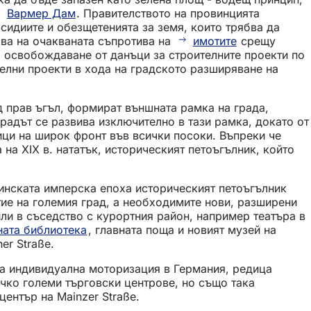
Вармер Дам
. Правителството на провинцията
сидиите и обезщетенията за земя, които трябва да
ова на очакваната съпротива на
имотите
срещу
о освобождаване от данъци за строителните проекти по
елни проекти в хода на градското разширяване на
д прав ъгъл, формират външната рамка на града,
градът се развива изключително в тази рамка, докато от
ици на широк фронт във всички посоки. Въпреки че
на XIX в. нататък, историческият петоъгълник, който
минската имперска епоха историческият петоъгълник
тие на големия град, а необходимите нови, разширени
или в съседство с курортния район, например театъра в
ата библиотека
, главната поща и новият музей на
er Straße.
ата индивидуална моторизация в Германия, редица
ичко големи търговски центрове, но също така
център на Mainzer Straße.