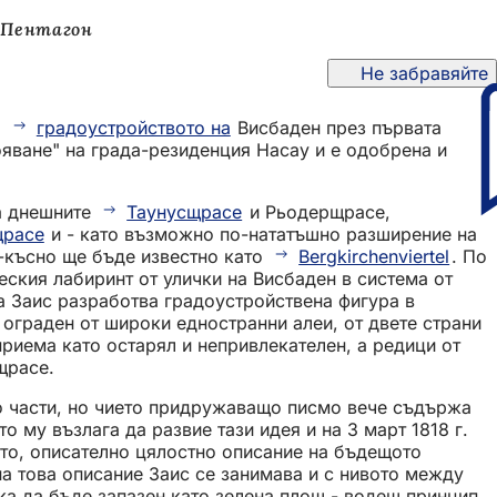
 Пентагон
Не забравяйте
а
градоустройството на
Висбаден през първата
ояване" на града-резиденция Насау и е одобрена и
а днешните
Таунусщрасе
и Рьодерщрасе,
щрасе
и - като възможно по-нататъшно разширение на
о-късно ще бъде известно като
Bergkirchenviertel
. По
еския лабиринт от улички на Висбаден в система от
а Заис разработва градоустройствена фигура в
 ограден от широки едностранни алеи, от двете страни
риема като остарял и непривлекателен, а редици от
щрасе.
амо части, но чието придружаващо писмо вече съдържа
 му възлага да развие тази идея и на 3 март 1818 г.
ото, описателно цялостно описание на бъдещото
на това описание Заис се занимава и с нивото между
ка да бъде запазен като зелена площ - водещ принцип,