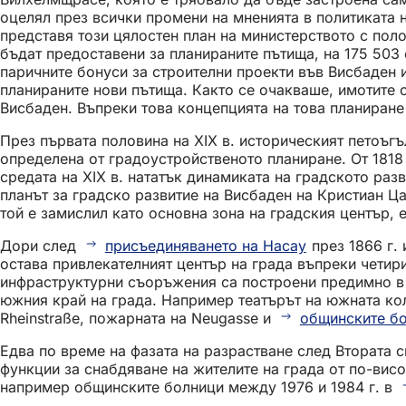
оцелял през всички промени на мненията в политиката 
представя този цялостен план на министерството с поло
бъдат предоставени за планираните пътища, на 175 503
паричните бонуси за строителни проекти във Висбаден 
планираните нови пътища. Както се очакваше, имотите 
Висбаден. Въпреки това концепцията на това планиране
През първата половина на XIX в. историческият петоъг
определена от градоустройственото планиране. От 1818 
средата на XIX в. нататък динамиката на градското раз
планът за градско развитие на Висбаден на Кристиан Ца
той е замислил като основна зона на градския център, 
Дори след
присъединяването на Насау
през 1866 г.
остава привлекателният център на града въпреки четир
инфраструктурни съоръжения са построени предимно в ра
южния край на града. Например театърът на южната к
Rheinstraße, пожарната на Neugasse и
общинските б
Едва по време на фазата на разрастване след Втората с
функции за снабдяване на жителите на града от по-вис
например общинските болници между 1976 и 1984 г. в