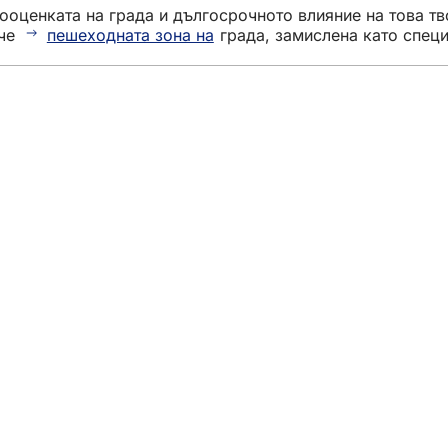
ооценката на града и дългосрочното влияние на това тв
 че
пешеходната зона на
града, замислена като спец
тията
ани
та
ита на данните
ане
остъпност