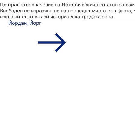
Централното значение на Историческия пентагон за сам
Висбаден се изразява не на последно място във факта,
изключително в тази историческа градска зона.
Йордан, Йорг
Област
Бърз достъп
на
Всички услуги
Календар на съби
стъпалата
Служба за гражд
Отзиви за уебсай
Правни въпроси
Настройки за защ
Условия за ползв
Декларация за д