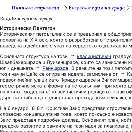
В
Начална страница
Енциклопедия на града
Преминаване към съдържанието
и
Енциклопедия на града
е
Исторически Пентагон
Историческият петоъгълник се е превърнал в общоприе
с
половина на XIX век, която е разработена от строителн
т
въведена в действие с указ на херцогското държавно ми
е
Основната структура на този
класицистичен
градоус
Швалбахерщрасе и Луизенщрасе, които са замислени к
т
юг - днешната
Райнщрасе
. В рамките на този петоъ
у
този начин Цайс се опира на идеята, замислена от
К
праволинейни улици като Фридрихщрасе и Вилхелмщрасе,
к
геометрично ясната форма на петоъгълник, при която це
:
на които "модерните" класицистични редици от къщи оф
дървета трябва да подчертават прехода към пейзажа, к
На 6 януари 1818 г. Кристиан Заис представя строителе
словесно концепцията на това, което по-късно е известн
Заис представя подробен доклад. Основният план, който
градско развитие в рамките на тази идея за планиране,
Вилхелмщрасе, която е трябвало да бъде застроена само