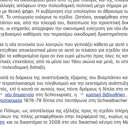
 αλλαγές απόψεων στην πολεοδομική πολιτική μέχρι σήμερα μ
ίο με θετική ψήφο. Η κυβέρνηση είχε υπολογίσει το άθροισμα
l. Το υπουργείο ενέκρινε το σχέδιο. Ωστόσο, αναφέρθηκε στ
πάντεν και, από την πλευρά του, διατύπωσε την προοπτική δε
 οι κτηματίες απέρριψαν την οικονομική ενίσχυση για νέα ιδι
σχεδιασμού καθόρισε την περαιτέρω οικοδομική δραστηριότητα
ι η νέα συνοικία των λουτρών που γειτνιάζει κάθετα με αυτό 
τύχθηκε αποκλειστικά μέσα σε αυτό το πλαίσιο για σχεδόν τέσ
βεί τα καθορισμένα όρια σε ένα ευρύ μέτωπο προς όλες τις κ
τικές επεκτάσεις από τα μέσα του 19ου αιώνα και μετά, το ισ
ν πολεοδομική διάταξη.
κατά τη διάρκεια της αναπτυξιακής έξαρσης του Βισμπάντεν κατ
 τετραπλασιασμό του πληθυσμού και την εκτεταμένη ανάπτυξη σ
ός, επί ή κοντά σε αυτούς τους πέντε δρόμους ή δίπλα στη συ
νέο δημαρχείο
στη Schlossplatz, η
κρατική βιβλιοθήκη
,
νοσοκομεία
1876-79 δίπλα στο πεντάγωνο στη Schwalbacher 
ο Πόλεμο, ως αποτέλεσμα της εξέλιξης προς τη σχεδόν πλήρη 
οίκων της πόλης μεταφέρθηκαν στην περιφέρειά της, κυρίως εμ
im
και τα δικαστήρια το 2009 στο νέο δικαστικό κέντρο στη M