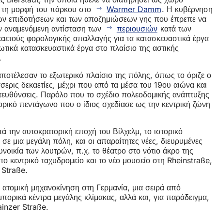
ε τη μορφή του πάρκου στο
Warmer Damm
. Η κυβέρνηση
 των επιδοτήσεων και των αποζημιώσεων γης που έπρεπε να
ην αναμενόμενη αντίσταση των
περιουσιών
κατά των
καετούς φορολογικής απαλλαγής για τα κατασκευαστικά έργα
ωτικά κατασκευαστικά έργα στο πλαίσιο της αστικής
.
αποτέλεσαν το εξωτερικό πλαίσιο της πόλης, όπως το όριζε ο
σερις δεκαετίες, μέχρι που από τα μέσα του 19ου αιώνα και
ατευθύνσεις. Παρόλο που το σχέδιο πολεοδομικής ανάπτυξης
τορικό πεντάγωνο που ο ίδιος σχεδίασε ως την κεντρική ζώνη
ά την αυτοκρατορική εποχή του Βίλχελμ, το ιστορικό
ε μια μεγάλη πόλη, και οι απαραίτητες νέες, διευρυμένες
νοικία των λουτρών, π.χ. το θέατρο στο νότιο άκρο της
 το κεντρικό ταχυδρομείο και το νέο μουσείο στη Rheinstraße,
Straße.
ατομική μηχανοκίνηση στη Γερμανία, μια σειρά από
πορικά κέντρα μεγάλης κλίμακας, αλλά και, για παράδειγμα,
ainzer Straße.