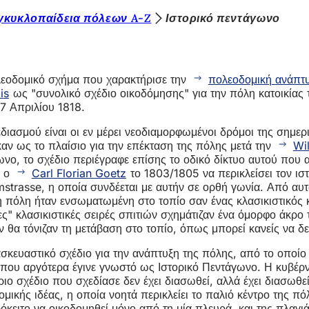
γκυκλοπαίδεια πόλεων A-Z
Ιστορικό πεντάγωνο
πολεοδομικό σχήμα που χαρακτήρισε την
πολεοδομική ανάπτ
is
ως "συνολικό σχέδιο οικοδόμησης" για την πόλη κατοικίας 
7 Απριλίου 1818.
ιασμού είναι οι εν μέρει νεοδιαμορφωμένοι δρόμοι της σημε
καν ως το πλαίσιο για την επέκταση της πόλης μετά την
Wi
ωνο, το σχέδιο περιέγραφε επίσης το οδικό δίκτυο αυτού που
ι ο
Carl Florian Goetz
το 1803/1805 να περικλείσει τον ι
strasse, η οποία συνδέεται με αυτήν σε ορθή γωνία. Από αυτ
πόλη ήταν ενσωματωμένη στο τοπίο σαν ένας κλασικιστικός κ
ς" κλασικιστικές σειρές σπιτιών σχημάτιζαν ένα όμορφο άκρο
ν θα τόνιζαν τη μετάβαση στο τοπίο, όπως μπορεί κανείς να δ
τασκευαστικό σχέδιο για την ανάπτυξη της πόλης, από το οποί
 που αργότερα έγινε γνωστό ως Ιστορικό Πεντάγωνο. Η κυβέρνη
ιο σχέδιο που σχεδίασε δεν έχει διασωθεί, αλλά έχει διασωθε
μικής ιδέας, η οποία νοητά περικλείει το παλιό κέντρο της π
όκειτο να οικοδομηθεί μόνο από τη μία πλευρά, και της πλαγι