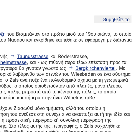
Θυμηθείτε το
υξη
του Βισμπάντεν στο πρώτο μισό του 19ου αιώνα, το οποίο
του Νασάου και εγκρίθηκε και τέθηκε σε εφαρμογή με διάταγμα
ρινής
Taunusstrasse
και Röderstrasse,
lhelmstrasse
, και - ως πιθανή περαιτέρω επέκταση προς τα
 αργότερα θα γινόταν γνωστό ως
Bergkirchenviertel
. Με
στορικό λαβύρινθο των στενών του Wiesbaden σε ένα σύστημα
ό, ο Zais ανέπτυξε ένα πολεοδομικό σχήμα με τη γεωμετρικά
ύβος, ο οποίος οριοθετούνταν από πλατιές, μονόπλευρες
 της πόλης μπροστά από το κέντρο της πόλης, το οποίο
ει ακόμη και σήμερα στην άνω Wilhelmstraße.
ο έχουν διασωθεί μόνο τμήματα, αλλά του οποίου η
ση του ανέθεσε στη συνέχεια να αναπτύξει αυτή την ιδέα και
ί η προσεκτική, περιγραφική συνολική περιγραφή της
όλης. Στο τέλος αυτής της περιγραφής, ο Zais ασχολήθηκε
άς Bierstadt, την οποία ήθελε να διατηρήσει ως χώρο