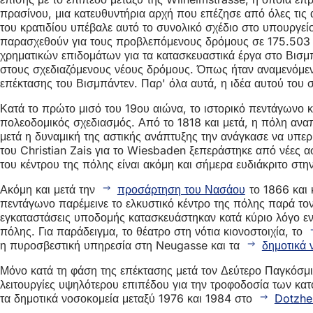
πρασίνου, μια κατευθυντήρια αρχή που επέζησε από όλες τις
του κρατιδίου υπέβαλε αυτό το συνολικό σχέδιο στο υπουργε
παρασχεθούν για τους προβλεπόμενους δρόμους σε 175.503 f
χρηματικών επιδομάτων για τα κατασκευαστικά έργα στο Βισμ
στους σχεδιαζόμενους νέους δρόμους. Όπως ήταν αναμενόμενο,
επέκτασης του Βισμπάντεν. Παρ' όλα αυτά, η ιδέα αυτού του 
Κατά το πρώτο μισό του 19ου αιώνα, το ιστορικό πεντάγωνο κα
πολεοδομικός σχεδιασμός. Από το 1818 και μετά, η πόλη αναπ
μετά η δυναμική της αστικής ανάπτυξης την ανάγκασε να υπερ
του Christian Zais για το Wiesbaden ξεπεράστηκε από νέες ασ
του κέντρου της πόλης είναι ακόμη και σήμερα ευδιάκριτο στη
Ακόμη και μετά την
προσάρτηση του Νασάου
το 1866 και 
πεντάγωνο παρέμεινε το ελκυστικό κέντρο της πόλης παρά τον
εγκαταστάσεις υποδομής κατασκευάστηκαν κατά κύριο λόγο εντ
πόλης. Για παράδειγμα, το θέατρο στη νότια κιονοστοιχία, το
η πυροσβεστική υπηρεσία στη Neugasse και τα
δημοτικά 
Μόνο κατά τη φάση της επέκτασης μετά τον Δεύτερο Παγκόσμι
λειτουργίες υψηλότερου επιπέδου για την τροφοδοσία των κατ
τα δημοτικά νοσοκομεία μεταξύ 1976 και 1984 στο
Dotzhe