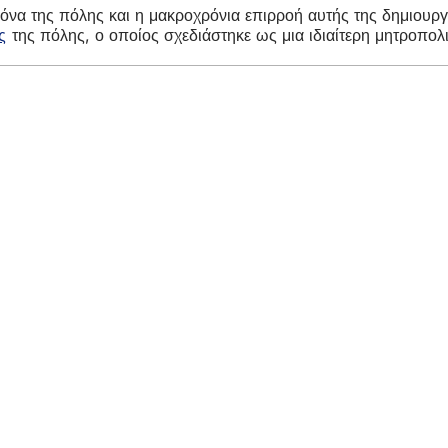
κόνα της πόλης και η μακροχρόνια επιρροή αυτής της δημιουργ
ς
της πόλης, ο οποίος σχεδιάστηκε ως μια ιδιαίτερη μητροπολι
η
ρεσίες
 εκδηλώσεων
λιτών
ηση σχετικά με την ιστοσελίδα
προστασίας δεδομένων
ς
 την προσβασιμότητα