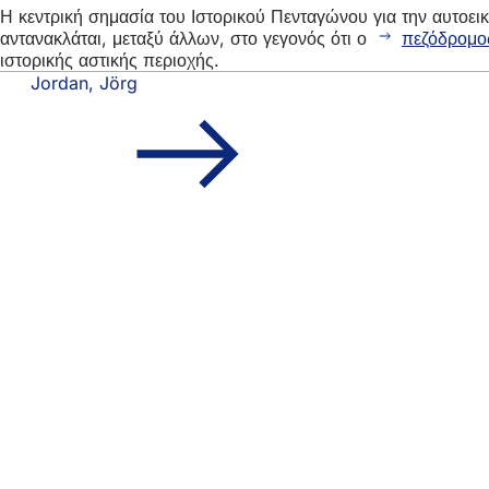
Η κεντρική σημασία του Ιστορικού Πενταγώνου για την αυτοει
αντανακλάται, μεταξύ άλλων, στο γεγονός ότι ο
πεζόδρομο
ιστορικής αστικής περιοχής.
Jordan, Jörg
Περιοχή
Γρήγορη πρόσβασ
ποδιών
Όλες οι υπη
Ημερολόγιο
Γραφείο πο
Ανατροφοδότ
Νομικά θέματα
Ρυθμίσεις 
Όροι χρήση
Δήλωση για