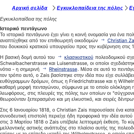
Β
Αρχική σελίδα
Εγκυκλοπαίδεια της πόλης
Ε
Μετάβαση στο περιεχόμενο
ρ
Εγκυκλοπαίδεια της πόλης
ί
Ιστορικό πεντάγωνο
Το ιστορικό πεντάγωνο έχει γίνει η κοινή ονομασία για ένα 
σ
αναπτύχθηκε από τον επιθεωρητή οικοδομών
Christian Za
κ
του δουκικού κρατικού υπουργείου προς την κυβέρνηση στις 1
ε
Η βασική δομή αυτού του
κλασικιστικού
πολεοδομικού σχεδ
Schwalbacherstrasse και Luisenstrasse, οι οποίοι σχεδιάστη
σ
νότια - η σημερινή
Rheinstrasse
. Μέσα σε αυτό το πεντάγ
τ
τον τρόπο αυτό, ο Zais βασίστηκε στην ιδέα που είχε συλλάβε
ευθύγραμμων δρόμων, όπως η Friedrichstrasse και η Wilhelm
ε
καθαρή μορφή πενταγώνου, σύμφωνα με το οποίο ολόκληρη η 
ε
λεωφόρους, στις πλευρές της πόλης των οποίων οι "σύγχρονε
θεωρούνταν ξεπερασμένο και μη ελκυστικό, και σειρές δέντρω
δ
Στις 6 Ιανουαρίου 1818, ο Christian Zais παρουσίασε ένα κα
ώ
συνοδευτική επιστολή περιείχε ήδη προφορικά την ιδέα αυτού
:
στις 3 Μαρτίου 1818 ο Zais υπέβαλε λεπτομερή έκθεση. Το κύρ
μελλοντικής αστικής ανάπτυξης στο πλαίσιο αυτής της πολεοδο
επίσης με το επίπεδο μεταξύ της Wilhelmstrasse, η οποία επρ