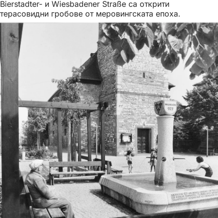
Bierstadter- и Wiesbadener Straße са открити
терасовидни гробове от меровингската епоха.