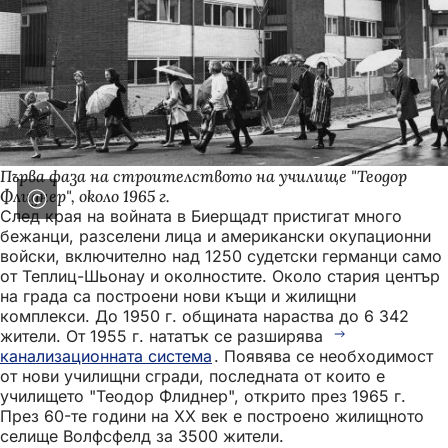
Първа фаза на строителството на училище "Теодор
Флиднер", около 1965 г.
След края на войната в Биерщадт пристигат много
бежанци, разселени лица и американски окупационни
войски, включително над 1250 судетски германци само
от Теплиц-Шьонау и околностите. Около стария център
на града са построени нови къщи и жилищни
комплекси. До 1950 г. общината нараства до 6 342
жители. От 1955 г. нататък се разширява
канализационната система
. Появява се необходимост
от нови училищни сгради, последната от които е
училището "Теодор Флиднер", открито през 1965 г.
През 60-те години на ХХ век е построено жилищното
селище Волфсфелд за 3500 жители.