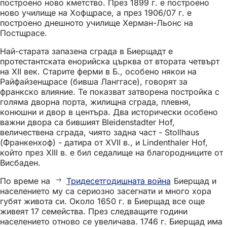
построено ново кметство. През 1899 г. е построено
ново училище на Хофщрасе, а през 1906/07 г. е
построено днешното училище Херман-Льонс на
Постщрасе.
Най-старата запазена сграда в Биерщадт е
протестантската енорийска църква от втората четвърт
на XII век. Старите ферми в Б., особено някои на
Райфайзенщрасе (бивша Ланггасе), говорят за
франкско влияние. Те показват затворена постройка с
голяма дворна порта, жилищна сграда, плевня,
конюшни и двор в центъра. Два исторически особено
важни двора са бившият Bleidenstadter Hof,
величествена сграда, чиято задна част - Stollhaus
(Франкенхоф) - датира от XVII в., и Lindenthaler Hof,
който през XIII в. е бил седалище на благородниците от
Висбаден.
По време на
Тридесетгодишната война
Биерщад и
населението му са сериозно засегнати и много хора
губят живота си. Около 1650 г. в Биерщад все още
живеят 17 семейства. През следващите години
населението отново се увеличава. 1746 г. Биерщад има