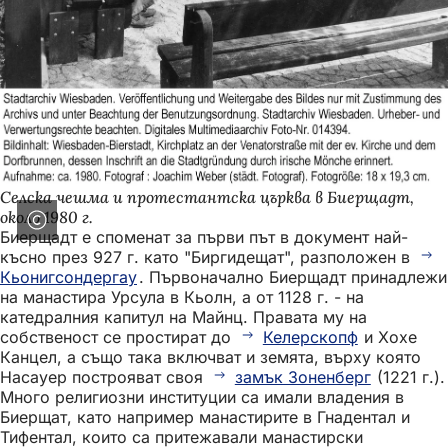
Селска чешма и протестантска църква в Биерщадт,
около 1980 г.
Биерщадт е споменат за първи път в документ най-
късно през 927 г. като "Биргидещат", разположен в
Кьонигсондергау
. Първоначално Биерщадт принадлежи
на манастира Урсула в Кьолн, а от 1128 г. - на
катедралния капитул на Майнц. Правата му на
собственост се простират до
Келерскопф
и Хохе
Канцел, а също така включват и земята, върху която
Насауер построяват своя
замък Зоненберг
(1221 г.).
Много религиозни институции са имали владения в
Биерщат, като например манастирите в Гнадентал и
Тифентал, които са притежавали манастирски