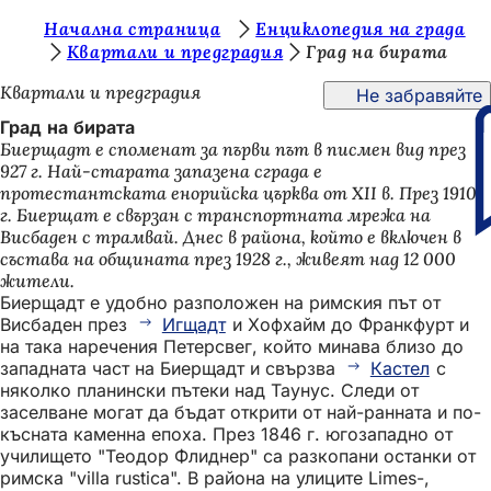
В
Начална страница
Енциклопедия на града
Преминаване към съдържанието
Квартали и предградия
Град на бирата
и
Квартали и предградия
Не забравяйте
е
Град на бирата
с
Биерщадт е споменат за първи път в писмен вид през
т
927 г. Най-старата запазена сграда е
протестантската енорийска църква от XII в. През 1910
е
г. Биерщат е свързан с транспортната мрежа на
т
Висбаден с трамвай. Днес в района, който е включен в
състава на общината през 1928 г., живеят над 12 000
у
жители.
к
Биерщадт е удобно разположен на римския път от
Висбаден през
Игщадт
и Хофхайм до Франкфурт и
:
на така наречения Петерсвег, който минава близо до
западната част на Биерщадт и свързва
Кастел
с
няколко планински пътеки над Таунус. Следи от
заселване могат да бъдат открити от най-ранната и по-
късната каменна епоха. През 1846 г. югозападно от
училището "Теодор Флиднер" са разкопани останки от
римска "villa rustica". В района на улиците Limes-,