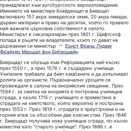
принадлежат към аугсбургското вероизповедание.
Имението на манастира Блайденщат в Биерщат
включвало 157 акра земеделска земя, 20 акра ливади,
дървен материал и право на десятък, което го правело
най-важната църковна собственост в селото.
Манастирът е секуларизиран през 1801 г. Щифтсхоф
попада в ръцете на владетелите, които го дават на
държавния си министър
Ернст Франц Лудвиг
Фрайхер Маршал фон Биберщайн
.
Биерщадт се обръща към Реформацията най-късно
през 1550 г., а през 1576 г. е създадено училище.
Учителите трябвало да бият камбаните и да изпълняват
ролята на органисти. Първоначално уроците се
провеждали в салона на енорийския свещеник. През
1594 г. за сметка на енорията е построена училищна
сграда, а около 1715 г. училището е преместено в
сградата на кметството, която вероятно е построена
през 1553 г. През 1819 г. сградата е преустроена и на
горния етаж са обособени две класни стаи. През 1846
г. Биерщадт получава нова училищна сграда, по-късно
известна като "старото училище". През 1886 г. е