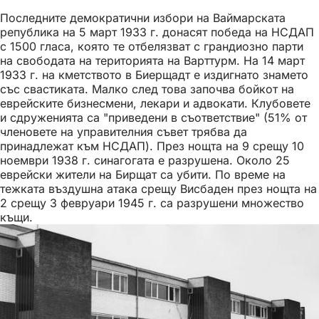
Последните демократични избори на Ваймарската
република на 5 март 1933 г. донасят победа на НСДАП
с 1500 гласа, която те отбелязват с грандиозно парти
на свободата на територията на Варттурм. На 14 март
1933 г. на кметството в Биерщадт е издигнато знамето
със свастиката. Малко след това започва бойкот на
еврейските бизнесмени, лекари и адвокати. Клубовете
и сдруженията са "приведени в съответствие" (51% от
членовете на управителния съвет трябва да
принадлежат към НСДАП). През нощта на 9 срещу 10
ноември 1938 г. синагогата е разрушена. Около 25
еврейски жители на Бирщат са убити. По време на
тежката въздушна атака срещу Висбаден през нощта на
2 срещу 3 февруари 1945 г. са разрушени множество
къщи.