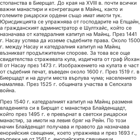
стопанства в Биерщат. До края на XVIII в. почти всички
важни манастири и конгрегации в Майнц, както и
големите рицарски ордени също имат имоти тук.
Юрисдикцията се упражнява от господарите на Епщайн,
а гражданският администратор е Шултхайс, който се
назначава от катедралния капитул на Майнц. През 1441
г. Насау успява да изземе съдебните права. Около 1500
г. между Насау и катедралния капитул на Майнц
възникват продължителни спорове. За това все още
свидетелства стражевата кула, издигната от граф Йохан
II от Насау през 1473 г. Изображението на кулата е част
от съдебния печат, въведен около 1600 г. През 1519 г. в
Биерщадт и на други места върлува чума; населението
намалява. През 1525 г. общината участва в Селската
война.
През 1540 г. катедралният капитул на Майнц разменя
владенията си в Бирщат с манастира Блайденщадт,
който през 1495 г. е превърнат в светски рицарски
манастир, за имоти на левия бряг на Рейн. По този
начин Блайденщат получава и правото да назначава
енорийския свещеник, което упражнява и през 1693 г.,
въпреки че от 1561 г. енорийските свещеници