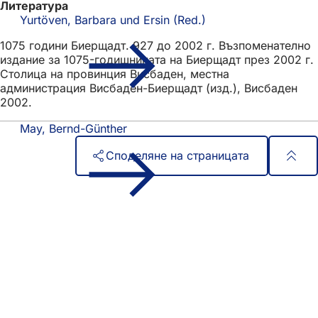
Литература
Yurtöven, Barbara und Ersin (Red.)
1075 години Биерщадт. 927 до 2002 г. Възпоменателно
издание за 1075-годишнината на Биерщадт през 2002 г.
Столица на провинция Висбаден, местна
администрация Висбаден-Биерщадт (изд.), Висбаден
2002.
May, Bernd-Günther
Споделяне на страницата
Област
Бърз достъп
на
Всички услуги
Календар на събитията
стъпалата
Служба за граждани
Отзиви за уебсайта
Правни въпроси