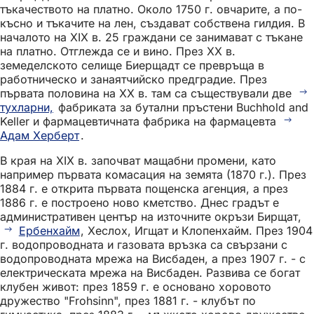
тъкачеството на платно. Около 1750 г. овчарите, а по-
късно и тъкачите на лен, създават собствена гилдия. В
началото на XIX в. 25 граждани се занимават с тъкане
на платно. Отглежда се и вино. През XX в.
земеделското селище Биерщадт се превръща в
работническо и занаятчийско предградие. През
първата половина на XX в. там са съществували две
тухларни,
фабриката за бутални пръстени Buchhold and
Keller и фармацевтичната фабрика на фармацевта
Адам Херберт
.
В края на XIX в. започват мащабни промени, като
например първата комасация на земята (1870 г.). През
1884 г. е открита първата пощенска агенция, а през
1886 г. е построено ново кметство. Днес градът е
административен център на източните окръзи Бирщат,
Ербенхайм
, Хеслох, Игщат и Клопенхайм. През 1904
г. водопроводната и газовата връзка са свързани с
водопроводната мрежа на Висбаден, а през 1907 г. - с
електрическата мрежа на Висбаден. Развива се богат
клубен живот: през 1859 г. е основано хоровото
дружество "Frohsinn", през 1881 г. - клубът по