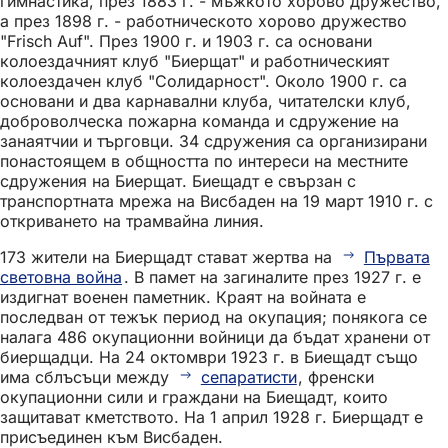
гимнастика, през 1883 г. - мъжкото хорово дружество,
а през 1898 г. - работническото хорово дружество
"Frisch Auf". През 1900 г. и 1903 г. са основани
колоездачният клуб "Биерщат" и работническият
колоездачен клуб "Солидарност". Около 1900 г. са
основани и два карнавални клуба, читателски клуб,
доброволческа пожарна команда и сдружение на
занаятчии и търговци. 34 сдружения са организирани
понастоящем в общността по интереси на местните
сдружения на Биерщат. Биещадт е свързан с
транспортната мрежа на Висбаден на 19 март 1910 г. с
откриването на трамвайна линия.
173 жители на Биерщадт стават жертва на
Първата
световна война
. В памет на загиналите през 1927 г. е
издигнат военен паметник. Краят на войната е
последван от тежък период на окупация; понякога се
налага 486 окупационни войници да бъдат хранени от
биерщадци. На 24 октомври 1923 г. в Биещадт също
има сблъсъци между
сепаратисти
, френски
окупационни сили и граждани на Биещадт, които
защитават кметството. На 1 април 1928 г. Биерщадт е
присъединен към Висбаден.