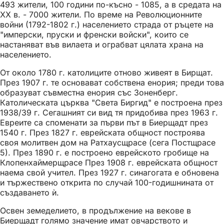
493 жители, 100 години по-късно - 1085, а в средата на
XX в. - 7000 жители. По време на Революционните
войни (1792-1802 г.) населението страда от ръцете на
"имперски, пруски и френски войски", които се
настаняват във вилаета и ограбват цялата храна на
населението.
От около 1780 г. католиците отново живеят в Бирщат.
През 1907 г. те основават собствена енория; преди това
образуват съвместна енория със Зоненберг.
Католическата църква "Света Биргид" е построена през
1938/39 г. Сегашният си вид тя придобива през 1963 г.
Евреите са споменати за първи път в Биерщадт през
1540 г. През 1827 г. еврейската общност построява
своя молитвен дом на Ратхаусщрасе (сега Постщрасе
5). През 1890 г. е построено еврейското гробище на
Клопенхаймерщрасе През 1908 г. еврейската общност
наема свой учител. През 1927 г. синагогата е обновена
и тържествено открита по случай 100-годишнината от
създаването ѝ.
Освен земеделието, в продължение на векове в
Биерщадт голямо значение имат овчарството и