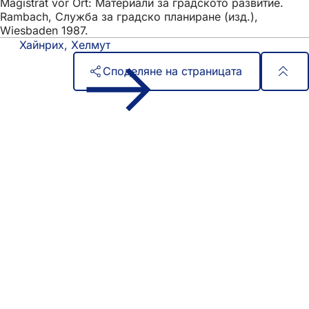
Magistrat vor Ort: Материали за градското развитие.
Rambach, Служба за градско планиране (изд.),
Wiesbaden 1987.
Хайнрих, Хелмут
Споделяне на страницата
Област
Бърз достъп
на
Всички услуги
Календар на събитията
стъпалата
Служба за граждани
Отзиви за уебсайта
Правни въпроси
Настройки за защита на данните
Условия за ползване
Декларация за достъпност