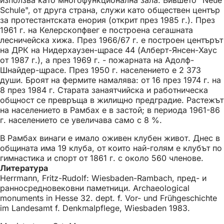
Schule", от друга страна, служи като обществен център
за протестантската енория (открит през 1985 г.). През
1961 г. на Келерскопфвег е построена сегашната
лесничейска хижа. През 1966/67 г. е построен центърът
на ДРК на Нидерхаузен-щрасе 44 (Алберт-Янсен-Хаус
от 1987 г.), а през 1969 г. - пожарната на Адолф-
Шнайдер-щрасе. През 1950 г. населението е 2 373
души. Броят на фермите намалява: от 16 през 1974 г. на
8 през 1984 г. Старата занаятчийска и работническа
общност се превръща в жилищно предградие. Растежът
на населението в Рамбах е в застой; в периода 1961-86
г. населението се увеличава само с 8 %.
В Рамбах винаги е имало оживен клубен живот. Днес в
общината има 19 клуба, от които най-голям е клубът по
гимнастика и спорт от 1861 г. с около 560 членове.
Литература
Herrmann, Fritz-Rudolf: Wiesbaden-Rambach, пред- и
ранносредновековни паметници. Archaeological
monuments in Hesse 32. dept. f. Vor- und Frühgeschichte
im Landesamt f. Denkmalpflege, Wiesbaden 1983.