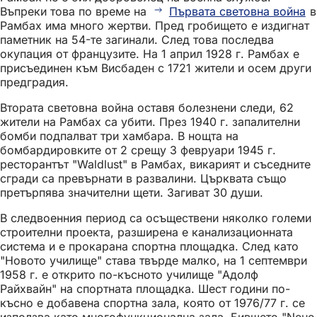
Въпреки това по време на
Първата световна война
в
Рамбах има много жертви. Пред гробището е издигнат
паметник на 54-те загинали. След това последва
окупация от французите. На 1 април 1928 г. Рамбах е
присъединен към Висбаден с 1721 жители и осем други
предградия.
Втората световна война оставя болезнени следи, 62
жители на Рамбах са убити. През 1940 г. запалителни
бомби подпалват три хамбара. В нощта на
бомбардировките от 2 срещу 3 февруари 1945 г.
ресторантът "Waldlust" в Рамбах, викарият и съседните
сгради са превърнати в развалини. Църквата също
претърпява значителни щети. Загиват 30 души.
В следвоенния период са осъществени няколко големи
строителни проекта, разширена е канализационната
система и е прокарана спортна площадка. След като
"Новото училище" става твърде малко, на 1 септември
1958 г. е открито по-късното училище "Адолф
Райхвайн" на спортната площадка. Шест години по-
късно е добавена спортна зала, която от 1976/77 г. се
използва като многофункционална зала. Бившето "Neue