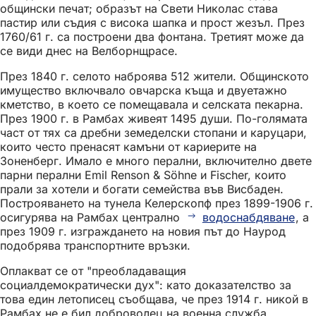
общински печат; образът на Свети Николас става
пастир или съдия с висока шапка и прост жезъл. През
1760/61 г. са построени два фонтана. Третият може да
се види днес на Велборнщрасе.
През 1840 г. селото наброява 512 жители. Общинското
имущество включвало овчарска къща и двуетажно
кметство, в което се помещавала и селската пекарна.
През 1900 г. в Рамбах живеят 1495 души. По-голямата
част от тях са дребни земеделски стопани и каруцари,
които често пренасят камъни от кариерите на
Зоненберг. Имало е много перални, включително двете
парни перални Emil Renson & Söhne и Fischer, които
прали за хотели и богати семейства във Висбаден.
Построяването на тунела Келерскопф през 1899-1906 г.
осигурява на Рамбах централно
водоснабдяване
, а
през 1909 г. изграждането на новия път до Наурод
подобрява транспортните връзки.
Оплакват се от "преобладаващия
социалдемократически дух": като доказателство за
това един летописец съобщава, че през 1914 г. никой в
Рамбах не е бил доброволец на военна служба.