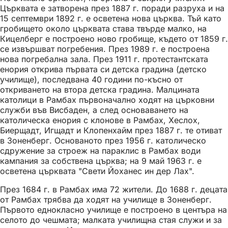
Църквата е затворена през 1887 г. поради разруха и на
15 септември 1892 г. е осветена нова църква. Тъй като
гробището около църквата става твърде малко, на
Кицелберг е построено ново гробище, където от 1859 г.
се извършват погребения. През 1989 г. е построена
нова погребална зала. През 1911 г. протестантската
енория открива първата си детска градина (детско
училище), последвана 40 години по-късно от
откриването на втора детска градина. Малцината
католици в Рамбах първоначално ходят на църковни
служби във Висбаден, а след основаването на
католическа енория с клонове в Рамбах, Хеслох,
Биерщадт, Игщадт и Клопенхайм през 1887 г. те отиват
в Зоненберг. Основаното през 1956 г. католическо
сдружение за строеж на параклис в Рамбах води
кампания за собствена църква; на 9 май 1963 г. е
осветена църквата "Свети Йоханес ин дер Лах".
През 1684 г. в Рамбах има 72 жители. До 1688 г. децата
от Рамбах трябва да ходят на училище в Зоненберг.
Първото еднокласно училище е построено в центъра на
селото до чешмата; малката училищна стая служи и за