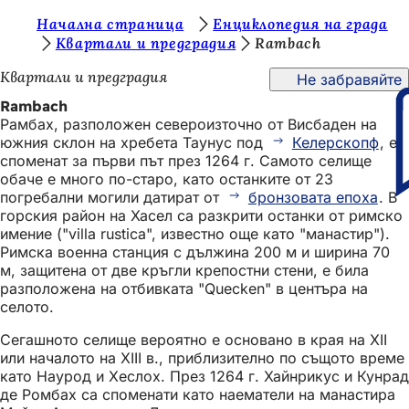
В
Начална страница
Енциклопедия на града
Преминаване към съдържанието
Квартали и предградия
Rambach
и
Квартали и предградия
Не забравяйте
е
Rambach
с
Рамбах, разположен североизточно от Висбаден на
т
южния склон на хребета Таунус под
Келерскопф
, е
споменат за първи път през 1264 г. Самото селище
е
обаче е много по-старо, като останките от 23
т
погребални могили датират от
бронзовата епоха
. В
горския район на Хасел са разкрити останки от римско
у
имение ("villa rustica", известно още като "манастир").
к
Римска военна станция с дължина 200 м и ширина 70
м, защитена от две кръгли крепостни стени, е била
:
разположена на отбивката "Quecken" в центъра на
селото.
Сегашното селище вероятно е основано в края на XII
или началото на XIII в., приблизително по същото време
като Наурод и Хеслох. През 1264 г. Хайнрикус и Кунрад
де Ромбах са споменати като наематели на манастира