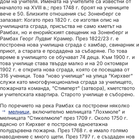
дом на учителя. Имената на учителите са известни от
началото на XVIII в.; през 1748 г. броят на учениците
вече е 50. Близките отношения със Зоненберг се
запазват: Когато през 1820 г. се изготвя опис на
училищната сграда, присъства не само кметът на
Рамбах, но и енорийският свещеник на Зоненберг и
Рамбах Георг Лудвиг Крамер. През 1822/23 г. е
построена нова училищна сграда с хамбар, свинарник и
приют, а старата е продадена за събаряне. По това
време в училището се обучават 74 деца. Към 1900 г. и
това училище става твърде малко и на 20 октомври
1902 г. е открита нова сграда, която се посещава от
316 ученици. Това "ново училище" на улица "Кирхвег"
служи като многофункционална сграда за училището,
пожарната команда, "Стимперт" (затвора), кметството
и учителската квартира. Старото училище е съборено.
По поречието на река Рамбах са построени няколко
мелници
, включително мелницата "Лохмюле" и
мелницата "Стикелмюле" през 1709 г. Около 1750 г.
вдясно от Кирхвег е построена едноетажна
полудървена пожарна. През 1768 г. е имало голямо
наводнение с много щети. През 1797 г. е създаден нов