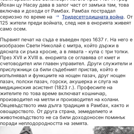
Йохан цу Насау дава в залог част от замъка там, това
включва и доходи от Рамбах. Рамбах пострадал
сериозно по време на
Тридесетгодишната война
. От
125 жители преди войната, след нея в енорията живеят
само осем.
Първият печат на съда е въведен през 1637 г. На него е
изобразен Свети Николай с митра, който държи в
дясната си ръка кросие, а в лявата - купа с три топки.
През XVII и XVIII в. енорията се оглавява от кмет и
счетоводител или главен управител. Други служители и
прислужници са били съдебният пристав, който е
изпълнявал и функциите на нощен пазач, друг нощен
пазач, полски пазач, горски, акушерка и слуга на
медицинския асистент (1823 г.). Професиите на
жителите по това време включват кошничар,
производител на метли и производител на колани.
Овцевъдството има дълга традиция в Рамбах, както и
овощарството. От друга страна, земеделието и
животновъдството не са били доходоносен поминък
поради неплодородността на земята.