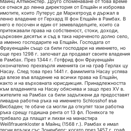
Майнц Алтмюнстер. Друго споменаване от това време
се отнася до ленна директория от Епщайн и изброява
имотите, които Лутерус де Маркетроуд е държал в
ленно владение от Герхард III фон Епщайн в Рамбах. В
него е посочен и един от земевладелците, които са
притежавали права на собственост, стоки, доходи,
църковен десятък и съд в така нареченото долно село,
а именно господарите на Епщайн. Господата от
Фрауенщайн също са били господари на имението, но
още през 1298 г. започват да продават своите владения
в Рамбах. През 1344 г. Готфрид фон Фрауенщайн
окончателно прехвърля именията си на граф Герлах цу
Насау. След това през 1441 г. фамилията Насау успява
да влезе във владение на всички права на Епщайн,
както и на върховната юрисдикция. Принадлежността
към владенията на Насау обяснява и защо през XV в.
жителите на Рамбах са били задължени да предоставят
ливадна работна ръка на имението Schlosshof във
Висбаден; те обаче са могли да откупят тази работна
ръка срещу годишна рента от 13 фл. Понякога те
трябвало да плащат и лихви на манастира
Weißfrauenkloster в Майнц (1568 г.). Рамбах е имал
тесни връзки със Зоненберг: когато през 1457 г. граф