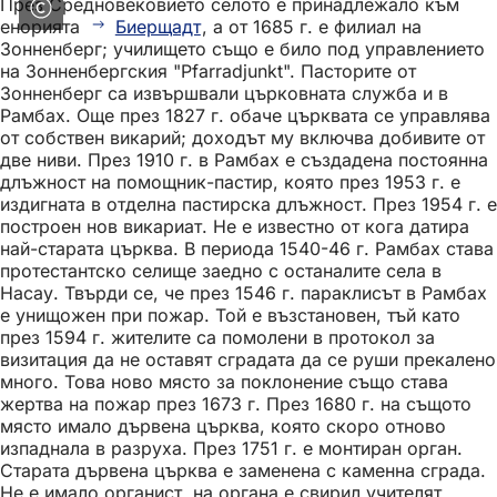
През Средновековието селото е принадлежало към
енорията
Биерщадт
, а от 1685 г. е филиал на
Зонненберг; училището също е било под управлението
на Зонненбергския "Pfarradjunkt". Пасторите от
Зонненберг са извършвали църковната служба и в
Рамбах. Още през 1827 г. обаче църквата се управлява
от собствен викарий; доходът му включва добивите от
две ниви. През 1910 г. в Рамбах е създадена постоянна
длъжност на помощник-пастир, която през 1953 г. е
издигната в отделна пастирска длъжност. През 1954 г. е
построен нов викариат. Не е известно от кога датира
най-старата църква. В периода 1540-46 г. Рамбах става
протестантско селище заедно с останалите села в
Насау. Твърди се, че през 1546 г. параклисът в Рамбах
е унищожен при пожар. Той е възстановен, тъй като
през 1594 г. жителите са помолени в протокол за
визитация да не оставят сградата да се руши прекалено
много. Това ново място за поклонение също става
жертва на пожар през 1673 г. През 1680 г. на същото
място имало дървена църква, която скоро отново
изпаднала в разруха. През 1751 г. е монтиран орган.
Старата дървена църква е заменена с каменна сграда.
Не е имало органист, на органа е свирил учителят.