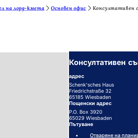
ел на лорд-кмета
Основен офис
Консултативен с
Консултативен съ
адрес
Schenk'sches Haus
Friedrichstraße 32
65185 Wiesbaden
Пощенски адрес
P.O. Box 3920
65029 Wiesbaden
Пътуване
Отваряне на плани