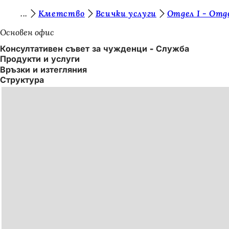
В
Кметство
Всички услуги
Отдел I - Отд
Преминаване към съдържанието
и
Основен офис
е
Консултативен съвет за чужденци - Служба
Продукти и услуги
с
Връзки и изтегляния
т
Структура
е
т
у
к
: