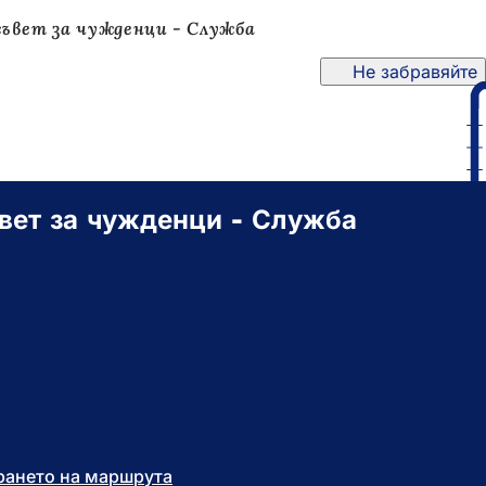
ъвет за чужденци - Служба
Не забравяйте
вет за чужденци - Служба
рането на маршрута
(