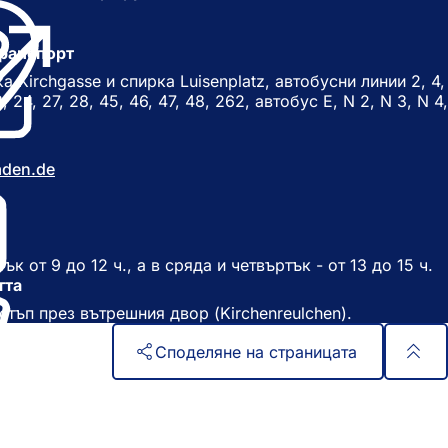
О
т
О
в
ранспорт
т
а
в
 Kirchgasse и спирка Luisenplatz, автобусни линии 2, 4,
р
а
23, 24, 27, 28, 45, 46, 47, 48, 262, автобус E, N 2, N 3, N 4,
я
р
с
я
е
с
aden
de
в
е
н
в
о
н
в
о
р
в
к от 9 до 12 ч., а в сряда и четвъртък - от 13 до 15 ч.
а
р
тта
з
а
д
тъп през вътрешния двор (Kirchenreulchen).
з
е
д
л
Споделяне на страницата
е
)
л