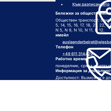
Към разписанието
(
Бележки за обществения т
Обществен транспорт: спирка
5, 14, 15, 16, 17, 18, 21, 22, 
N 5, N 9, N 10, N 11, N 12.
имейл
auslaenderbeirat
wiesb
Телефон
+49 611 314429
Работно време
понеделник, сряда и четвъртъ
Информация за достъпнос
Достъпност: Възможен е дос
)
тията