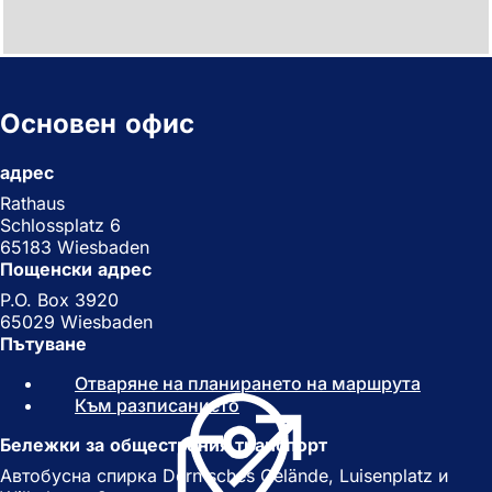
Основен офис
адрес
Rathaus
Schlossplatz 6
65183 Wiesbaden
Пощенски адрес
P.O. Box 3920
65029 Wiesbaden
Пътуване
Отваряне на планирането на маршрута
(
Към разписанието
(
О
О
т
Бележки за обществения транспорт
т
в
в
а
Автобусна спирка Dern'sches Gelände, Luisenplatz и