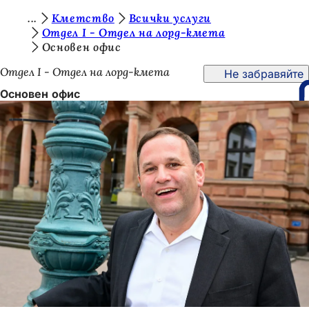
В
Кметство
Всички услуги
Преминаване към съдържанието
Отдел I - Отдел на лорд-кмета
и
Основен офис
е
Отдел I - Отдел на лорд-кмета
Не забравяйте
с
Основен офис
т
е
т
у
к
: