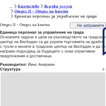
В
Кметство
Всички услуги
Преминаване към съдържанието
Отдел II - Отдел на кмета
и
Единица персонал за управление на града
е
Отдел II - Отдел на кмета
Не забравяйте
с
Единица персонал за управление на града
т
Основните задачи и цели на ръководството на градския
център на Висбаден са да укрепи търговията на дребно
е
с тухли и монети в градския център на Висбаден и да го
т
направи подходящ за бъдещето с нови атрактивни
предложения и доставчици.
у
Ръководител:
Йенс Акерман
к
Структура
: