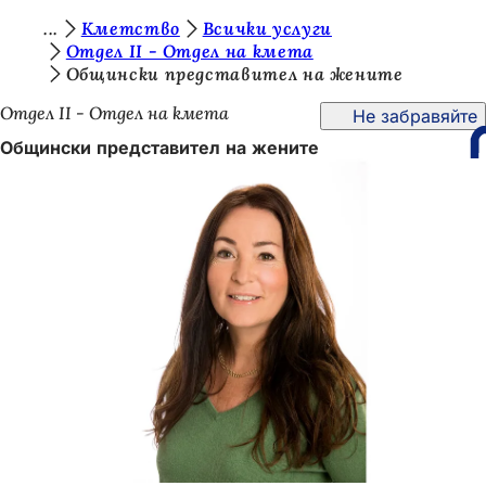
В
Кметство
Всички услуги
Преминаване към съдържанието
Отдел II - Отдел на кмета
и
Общински представител на жените
е
Отдел II - Отдел на кмета
Не забравяйте
с
Общински представител на жените
т
е
т
у
к
: