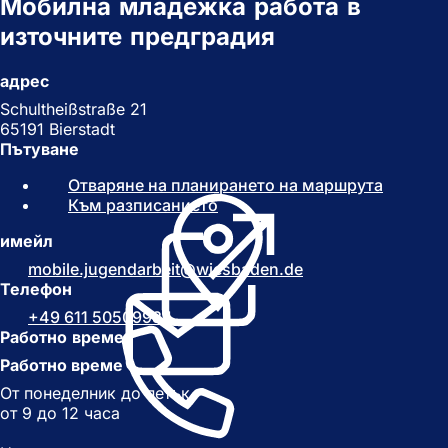
Мобилна младежка работа в
източните предградия
адрес
Schultheißstraße 21
65191 Bierstadt
Пътуване
Отваряне на планирането на маршрута
(
Към разписанието
(
О
О
т
имейл
т
в
в
а
mobile.jugendarbeit
wiesbaden
de
а
р
Телефон
р
я
+49 611 50509934
я
с
Работно време
с
е
Работно време
е
в
в
н
От понеделник до петък
н
о
от 9 до 12 часа
о
в
в
р