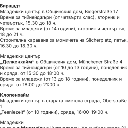
Бирщадт
Младежки център в Общинския дом, Biegerstraße 17
Време за тийнейджъри (от четвърти клас), вторник и
четвъртък, 15.30 до 18 ч.
Време за младежи (от 14 години), вторник и четвъртък,
18 до 21 ч.
Строителна каравана за момичета на Silcherplatz, петък,
16.30 до 18.30 ч.
Младежки център
„Делкенхайм“
в Общинския дом, Münchener Straße 4
Време за тийнейджъри (от 10 до 13 години), понеделник
и сряда, от 15:30 до 18:00 ч.
Време за младежи (от 13 до 18 години), понеделник и
сряда, от 18:00 до 21:00 ч.
Клопенхайм
Младежки център в старата кметска сграда, Oberstraße
1
„Teeniezeit“ (от 10 години), сряда, 16:00–19:00 ч.
Младежки
център
в Меденбах
в Културладен, Хокенбергщрасе 21