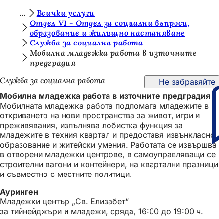
В
Всички услуги
Преминаване към съдържанието
Отдел VI - Отдел за социални въпроси,
и
образование и жилищно настаняване
Служба за социална работа
е
Мобилна младежка работа в източните
с
предградия
т
Служба за социална работа
Не забравяйте
е
Мобилна младежка работа в източните предградия
т
Мобилната младежка работа подпомага младежите в
откриването на нови пространства за живот, игри и
у
преживявания, изпълнява лобистка функция за
к
младежите в техния квартал и предоставя извънкласно
образование и житейски умения. Работата се извършва
:
в отворени младежки центрове, в самоуправляващи се
строителни вагони и контейнери, на квартални празници
и съвместно с местните политици.
Ауринген
Младежки център „Св. Елизабет“
за тийнейджъри и младежи, сряда, 16:00 до 19:00 ч.